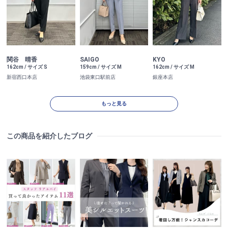
関谷 晴香
SAIGO
KYO
162cm / サイズ S
159cm / サイズ M
162cm / サイズ M
新宿西口本店
池袋東口駅前店
銀座本店
もっと見る
この商品を紹介したブログ