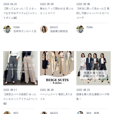
2024.06.23
2023.09.09
2023.09.08
【買ってよかった！】スタッ
痩せた？って聞かれる 美シル
【本当に買って良かった】着
フおすすめアイテム(ジャケッ
エットスーツ
回し万能ジャンパースカート
トボトム編)
コーデ
YUKA
SAIGO
YUKA
吉祥寺サンロード店
池袋東口駅前店
2023.08.31
2023.08.28
2023.08.25
【体型カバー力抜群】ゆった
ベージュスーツ 着回し8スタ
残暑を乗り切る通勤コーデ特
りシルエットアイテム(パンツ
イル
集！
編)
KYO
SAIGO
関谷 晴香