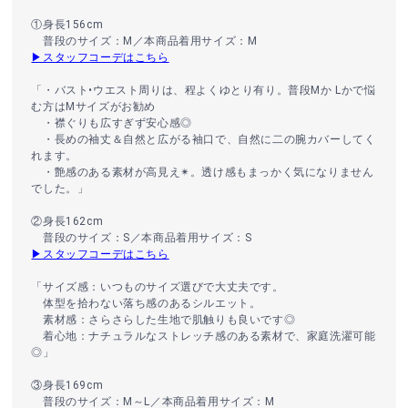
①身長156cm
普段のサイズ：M／本商品着用サイズ：M
▶スタッフコーデはこちら
「・バスト•ウエスト周りは、程よくゆとり有り。普段Mか Lかで悩
む方はMサイズがお勧め
・襟ぐりも広すぎず安心感◎
・長めの袖丈＆自然と広がる袖口で、自然に二の腕カバーしてく
れます。
・艶感のある素材が高見え✴︎。透け感もまっかく気になりません
でした。」
②身長162cm
普段のサイズ：S／本商品着用サイズ：S
▶スタッフコーデはこちら
「サイズ感：いつものサイズ選びで大丈夫です。
体型を拾わない落ち感のあるシルエット。
素材感：さらさらした生地で肌触りも良いです◎
着心地：ナチュラルなストレッチ感のある素材で、家庭洗濯可能
◎」
③身長169cm
普段のサイズ：M～L／本商品着用サイズ：M