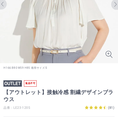
H166 B80 W59 H85 着用サイズ:S
返品不可
【アウトレット】接触冷感 割繊デザインブラ
ウス
品番：LE23-120S
(
81
)