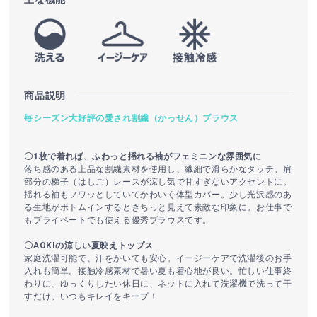
商品説明
毎シーズン大好評の愛され割繊（かっせん）ブラウス
〇1枚で着れば、ふわっと揺れる袖がフェミニンな雰囲気に
落ち感のある上品な割繊素材を使用し、繊細で滑らかなタッチ。肩
部分の梯子（はしご）レースが涼し気で甘すぎないアクセントに。
揺れる袖もフワッとしていてかわいく体型カバー。少し光沢感のあ
る生地がボトムインするときちっと見えて素敵な印象に。お仕事で
もプライベートでも使える優秀ブラウスです。
〇AOKIの涼しい夏映えトップス
家庭洗濯可能で、汗をかいても安心。イージーケアで洗濯後のお手
入れも簡単。接触冷感素材で暑い夏も着心地が良い。忙しい仕事終
わりに、ゆっくりしたい休日に、ネットに入れて洗濯機で洗って干
すだけ。いつもキレイをキープ！