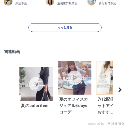
銀座本店
池袋東口駅前店
新宿西口本店
もっと見る
関連動画
夏のオフィスカ
7/12配信 UVカ
夏のcoloritem
ジュアル5days
ットアイテムの
コーデ
おすす...
powered by