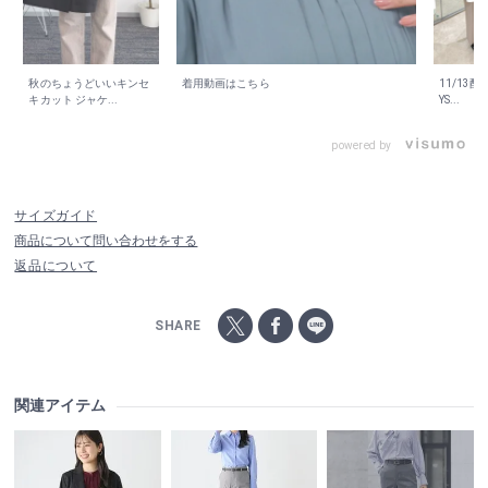
秋のちょうどいいキンセ
着用動画はこちら
11/13配信
キカット ジャケ...
YS...
powered by
サイズガイド
商品について問い合わせをする
返品について
SHARE
関連アイテム