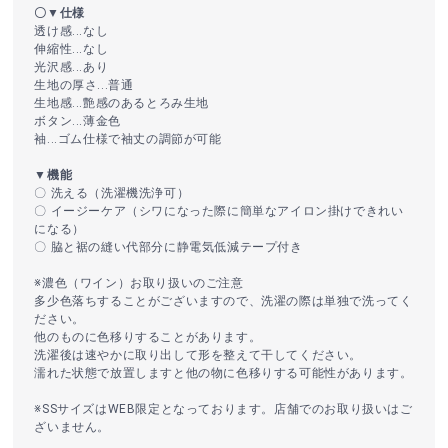
〇▼仕様
透け感...なし
伸縮性...なし
光沢感...あり
生地の厚さ...普通
生地感...艶感のあるとろみ生地
ボタン...薄金色
袖...ゴム仕様で袖丈の調節が可能
▼機能
〇 洗える（洗濯機洗浄可）
〇 イージーケア（シワになった際に簡単なアイロン掛けできれい
になる）
〇 脇と裾の縫い代部分に静電気低減テープ付き
※濃色（ワイン）お取り扱いのご注意
多少色落ちすることがございますので、洗濯の際は単独で洗ってく
ださい。
他のものに色移りすることがあります。
洗濯後は速やかに取り出して形を整えて干してください。
濡れた状態で放置しますと他の物に色移りする可能性があります。
※SSサイズはWEB限定となっております。店舗でのお取り扱いはご
ざいません。