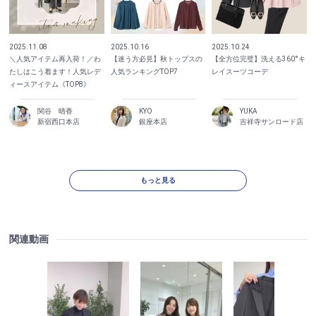
2025.11.08
2025.10.16
2025.10.24
＼人気アイテム再入荷！／わ
【迷う方必見】秋トップスの
【全方位完璧】洗える360°キ
たしはこう着ます！人気レデ
人気ランキングTOP7
レイスーツコーデ
ィースアイテム《TOP8》
関谷 晴香
KYO
YUKA
新宿西口本店
銀座本店
吉祥寺サンロード店
もっと見る
関連動画