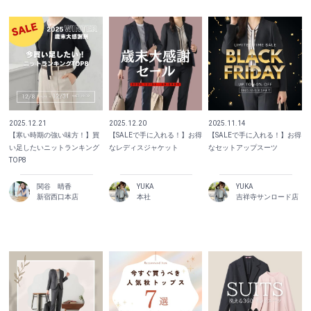
2025.12.21
2025.12.20
2025.11.14
【寒い時期の強い味方！】買
【SALEで手に入れる！】お得
【SALEで手に入れる！】お得
い足したいニットランキング
なレディスジャケット
なセットアップスーツ
TOP8
関谷 晴香
YUKA
YUKA
新宿西口本店
本社
吉祥寺サンロード店