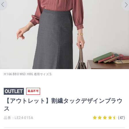
H166 B80 W63 H86 着用サイズ:S
返品不可
【アウトレット】割繊タックデザインブラウ
ス
品番：LE24-015A
(
47
)