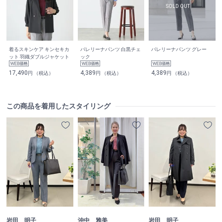
着るスキンケア キンセキカ
バレリーナパンツ 白黒チェ
バレリーナパンツ グレー
ット 羽織ダブルジャケット
ック
17,490
4,389
4,389
円 （税込）
円 （税込）
円 （税込）
この商品を着用したスタイリング
沖中 雅美
岩田 明子
岩田 明子