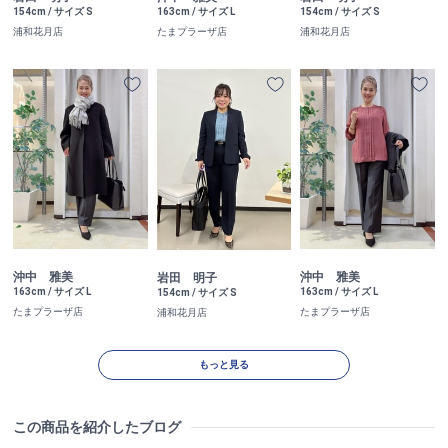
163cm / サイズ L
154cm / サイズ S
154cm / サイズ S
たまプラーザ店
浦和花月店
浦和花月店
沖中 雅美
沖中 雅美
岩田 明子
163cm / サイズ L
163cm / サイズ L
154cm / サイズ S
たまプラーザ店
たまプラーザ店
浦和花月店
もっと見る
この商品を紹介したブログ