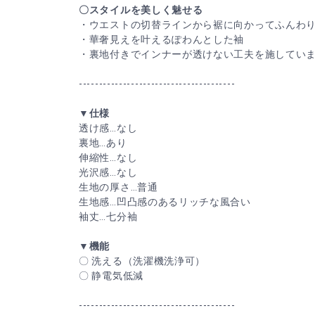
〇スタイルを美しく魅せる
・ウエストの切替ラインから裾に向かってふんわ
・華奢見えを叶えるぽわんとした袖
・裏地付きでインナーが透けない工夫を施してい
---------------------------------------
▼仕様
透け感…なし
裏地…あり
伸縮性…なし
光沢感…なし
生地の厚さ…普通
生地感…凹凸感のあるリッチな風合い
袖丈…七分袖
▼機能
〇 洗える（洗濯機洗浄可）
〇 静電気低減
---------------------------------------