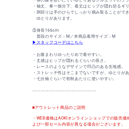
・体の線を拾いにくいゆとりあるシルエットのブ
・袖丈、拳一個分下、着丈はヒップが隠れ切るギ
・胴回りは手のひらでしっかり掴み取ることがで
ゆとりがあります。
③身長166cm
普段のサイズ：M／本商品着用サイズ：M
▶スタッフコーデはこちら
・お腹まわりゆったりめで着やすい。
・丈感はヒップが隠れるぐらいの長さ。
・レースのようなデザインで凹凸のある生地感。
・ストレッチ性はそこまでないですが、ゆとりが
・七分袖ぐらいで初秋あたりに使いやすい。
---------------------------------------
■アウトレット商品のご説明
・WEB価格はAOKIオンラインショップでの販売
よび一部セール内容が異なる場合がございます。