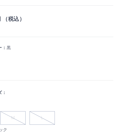
円 （税込）
ー：
黒
ズ：
M
L
ック