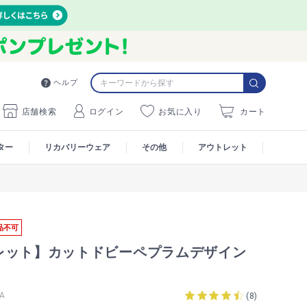
ヘルプ
店舗検索
ログイン
お気に入り
カート
ター
リカバリーウェア
その他
アウトレット
品不可
レット】カットドビーペプラムデザイン
A
(
8
)