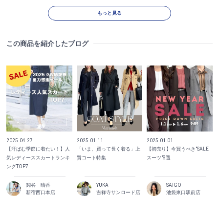
もっと見る
この商品を紹介したブログ
2025.04.27
2025.01.11
2025.01.01
【汗ばむ季節に着たい！】人
「いま、買って長く着る」上
【初売り】今買うべき"SALE
気レディーススカートランキ
質コート特集
スーツ"8選
ングTOP7
関谷 晴香
YUKA
SAIGO
新宿西口本店
吉祥寺サンロード店
池袋東口駅前店