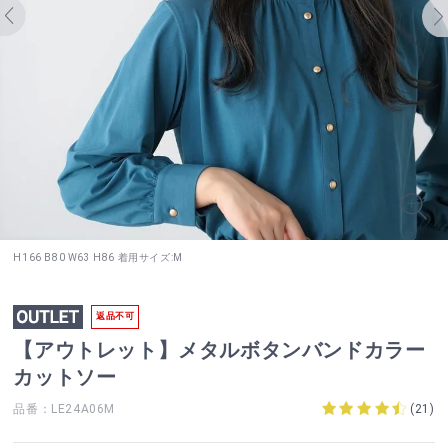
H166 B80 W63 H86 着用サイズ:M
返品不可
【アウトレット】メタルボタンバンドカラー
カットソー
品番：LE24A06M
(
21
)