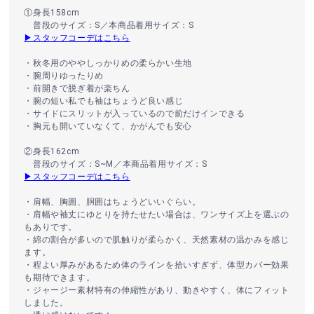
①身長158cm
普段のサイズ：S／本商品着用サイズ：S
▶スタッフコーデはこちら
・秋冬用のややしっかりめの柔らかい生地
・腕周りゆったりめ
・前開きで脱ぎ着が楽ちん
・腕の短い私でも袖はちょうど良い感じ
・サイドにスリットが入っているので前だけインできる
・胸元も開いていなくて、かがんでも安心
②身長162cm
普段のサイズ：S~M／本商品着用サイズ：S
▶スタッフコーデはこちら
・肩幅、胸囲、胴囲はちょうどいいぐらい。
・肩幅や袖丈にゆとりを持たせたい場合は、ワンサイズ上を選ぶの
もありです。
・綿の割合が多いので肌触りが柔らかく、天然素材の温かみを感じ
ます。
・程よい厚みがあるため体のラインを拾いすぎず、体型カバー効果
も期待できます。
・ジャージー素材特有の伸縮性があり、動きやすく、体にフィット
しました。