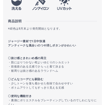
商品説明
※紺色は8月末より発売開始となります。
ジャージー素材で1日中快適
アンティークな風合いのつや消しボタンがかわいい
〇抜け感ときれいめ感の両立
・肌にはりつかない程よいゆとりのシルエット
・前後差のある丈感でさらっと着て決まる
・裾周りは抜け感のあるラウンドヘム
〇どんなコーデにも馴染む
・少しトーンを落ち着かせた色味で合わせやすい
・ボトムアウトしてもすっきり見える丈感
〇便利な機能付き
・裏側にポリエステルをプレーティングしているのでしわになりに
くい