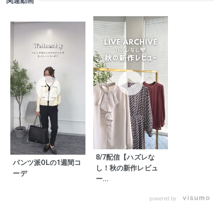
関連動画
8/7配信【ハズレな
パンツ派OLの1週間コ
し！秋の新作レビュ
ーデ
ー...
powered by