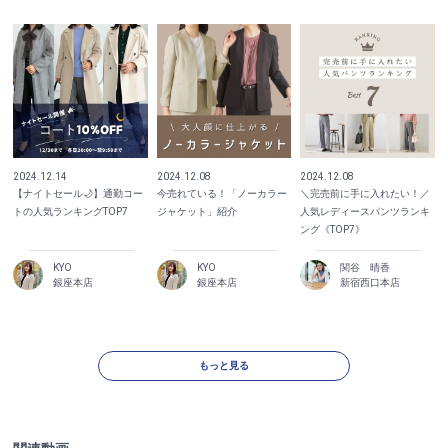
2024.12.14
2024.12.08
2024.12.08
【ナイトセール🌙】通勤コー
今売れている！「ノーカラー
＼完売前に手に入れたい！／
トの人気ランキングTOP7
ジャケット」紹介
人気レディースパンツランキ
ング《TOP7》
KYO
KYO
関谷 晴香
銀座本店
銀座本店
新宿西口本店
もっと見る