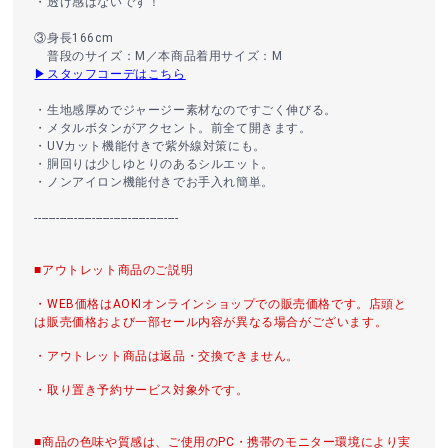
・透け感はないです！
③身長166cm
普段のサイズ：M／本商品着用サイズ：M
▶スタッフコーデはこちら
・生地感厚めでジャージー素材なのですごく伸びる。
・メタルボタンがアクセント。前全て開きます。
・UVカット機能付きで紫外線対策にも。
・胴回りは少しゆとりのあるシルエット。
・ノンアイロン機能付きでお手入れ簡単。
----------------------------------------
■アウトレット商品のご説明
・WEB価格はAOKIオンラインショップでの販売価格です。店頭と
は販売価格および一部セール内容が異なる場合がございます。
・アウトレット商品は返品・交換できません。
・取り置き予約サービス対象外です。
■商品の色味や質感は、ご使用のPC・携帯のモニター環境により実