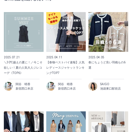
2025.07.21
2025.04.11
2025.04.05
＼30℃越えの夏に！／今こそ
【春物ベストバイ速報】人気
春にちょうど良い羽織もの6
欲しい！夏の人気大人ジレコ
レディースジャケットランキ
選
ーデ《TOP6》
ングTOP7
関谷 晴香
関谷 晴香
SAIGO
新宿西口本店
新宿西口本店
池袋東口駅前店