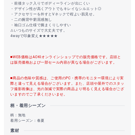
・前後タック入りでボディーラインが出にくい
・デザイン性が高くアウトでもキレイなシルエット◎
・アクセサリーを外すとVネックで程よい肌見せ。
・二の腕背中窮屈感無し
・袖口ゴム仕様で腕まくりしやすい
⚠︎いつものサイズで大丈夫です。
4wayで印象変え★★★★★
■WEB価格はAOKIオンラインショップでの販売価格です。店頭と
は販売価格および一部セール内容が異なる場合がございます。
■商品の色味や質感は、ご使用のPC・携帯のモニター環境により実
際と違って見える場合がございます。また、店頭や屋外でのスタッ
フ撮影画像は、光の加減で実際の商品より明るく見える場合がござ
いますのでご了承くださいませ。
柄・着用シーズン
柄：無地
着用シーズン：春夏
素材