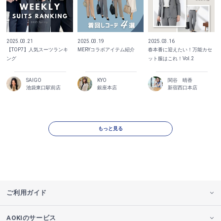
2025.03.21
2025.03.19
2025.03.16
【TOP7】人気スーツランキ
MERYコラボアイテム紹介
春本番に迎えたい！万能カセ
ング
ット服はこれ！Vol.2
SAIGO
KYO
関谷 晴香
池袋東口駅前店
銀座本店
新宿西口本店
もっと見る
ご利用ガイド
AOKIのサービス