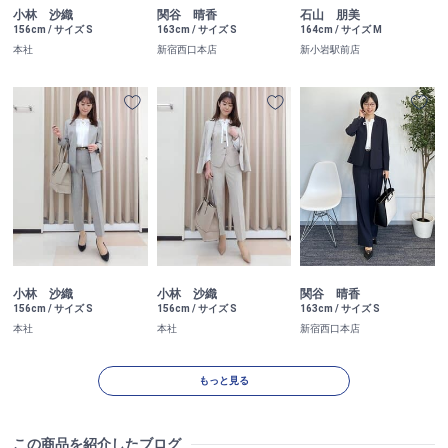
小林 沙織
関谷 晴香
石山 朋美
156cm / サイズ S
163cm / サイズ S
164cm / サイズ M
本社
新宿西口本店
新小岩駅前店
小林 沙織
小林 沙織
関谷 晴香
156cm / サイズ S
156cm / サイズ S
163cm / サイズ S
本社
本社
新宿西口本店
もっと見る
この商品を紹介したブログ