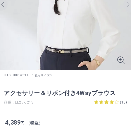
H166 B80 W63 H86 着用サイズ:S
アクセサリー＆リボン付き4Wayブラウス
品番：LE25-021S
(
15
)
4,389
円 （税込）