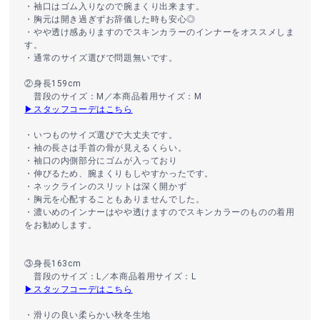
・袖口はゴム入りなので腕まくり出来ます。
・胸元は開き過ぎずお辞儀した時も安心◎
・やや透け感ありますのでスキンカラーのインナーをオススメしま
す。
・通常のサイズ選びで問題無いです。
②身長159cm
普段のサイズ：M／本商品着用サイズ：M
▶スタッフコーデはこちら
・いつものサイズ選びで大丈夫です。
・袖の長さは手首の骨が見えるくらい。
・袖口の内側部分にゴムが入っており
・伸びるため、腕まくりもしやすかったです。
・ネックラインのスリットは深く開かず
・胸元を心配することもありませんでした。
・濃いめのインナーはやや透けますのでスキンカラーのものの着用
をお勧めします。
③身長163cm
普段のサイズ：L／本商品着用サイズ：L
▶スタッフコーデはこちら
・滑りの良い柔らかい秋冬生地