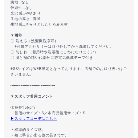
裏地…なし
伸縮性…なし
光沢感…ややあり
生地の厚さ…普通
生地感…さらりとしたとろみ素材
▼機能
〇 洗える（洗濯機洗浄可）
※付属アクセサリーは取り外してから洗濯してください。
〇 防しわ （着用時や洗濯後にしわになりにくい）
〇 脇と裾の縫い代部分に静電気低減テープ付き
※SSサイズはWEB限定となっております。店舗でのお取り扱いはご
ざいません。
----------------------------------------
▼スタッフ着用コメント
①身長156cm
普段のサイズ：S／本商品着用サイズ：S
▶スタッフコーデはこちら
・標準的サイズ感。
・袖は手首が出る位の長さです。