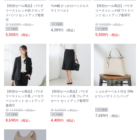
【特別セール商品】パウダ
1cm幅 ひっかけバックルス
【特別セール商品】パウダ
リーストレッチ紺 クロップ
ライドベルト
リーストレッチ紺 ワイドパ
ドパンツ セットアップ着用
ンツ セットアップ着用可
可
9,900円 （税込）
9,900円 （税込）
4,389
円 （税込）
5,500
5,500
円 （税込）
円 （税込）
【特別セール商品】パウダ
【特別セール商品】パウダ
ショルダーベルト付き 2Wa
リーストレッチ黒 ノーカラ
リーストレッチ黒 フレアス
y コンパクトミニバッグ
ージャケット セットアップ
カート セットアップ着用可
着用可
17,490円 （税込）
6,600円 （税込）
7,689
円 （税込）
8,690
4,400
円 （税込）
円 （税込）