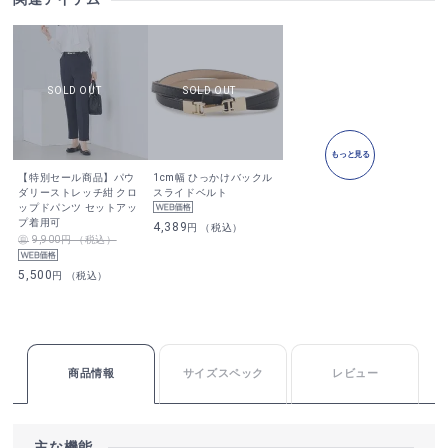
もっと見る
【特別セール商品】パウ
1cm幅 ひっかけバックル
ダリーストレッチ紺 クロ
スライドベルト
ップドパンツ セットアッ
プ着用可
4,389
円 （税込）
9,900円 （税込）
5,500
円 （税込）
商品情報
サイズスペック
レビュー
主な機能