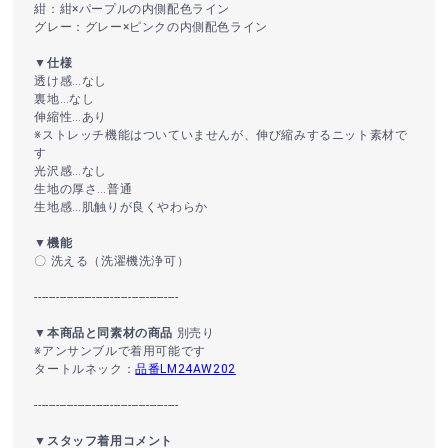
紺：紺×パープルの内側配色ライン
グレー：グレー×ピンクの内側配色ライン
▼仕様
透け感…なし
裏地…なし
伸縮性…あり
※ストレッチ機能はついていませんが、伸び縮みするニット素材で
す
光沢感…なし
生地の厚さ…普通
生地感…肌触りが良くやわらか
▼機能
〇 洗える（洗濯機洗浄可）
----------------------------------------
▼本商品と同素材の商品
別売り
※アンサンブルで着用可能です
タートルネック：
品番LM24AW202
----------------------------------------
▼スタッフ着用コメント