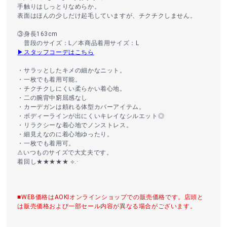
手触りはしっとりなめらか。
表面はほんの少しだけ起毛していますが、チクチクしません。
③身長163cm
普段のサイズ：L／本商品着用サイズ：L
▶スタッフコーデはこちら
・サラッとしたキメの細かなニット。
・一枚でも着用可能。
・チクチクしにくい柔らかい着心地。
・二の腕背中窮屈感なし
・カーデガンは頼れる体型カバーアイテム。
・ボディーラインが出にくいキレイなシルエット◎
・リラクシーな着心地でノンストレス。
・細見えなのに着心地ゆったり。
・一枚でも着用可。
⚠︎いつものサイズで大丈夫です。
着回し★★★★★ ⟡.·
■WEB価格はAOKIオンラインショップでの販売価格です。店頭と
は販売価格および一部セール内容が異なる場合がございます。