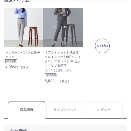
関連アイテム
もっと見る
バレリーナパンツ 白黒チ
【アウトレット】洗える
ェック
キレイスーツ 360°キレイ
クロップドパンツ 茶 セッ
トアップ着用可
4,389
円 （税込）
17,600円 （税込）
5,500
円 （税込）
商品情報
サイズスペック
レビュー