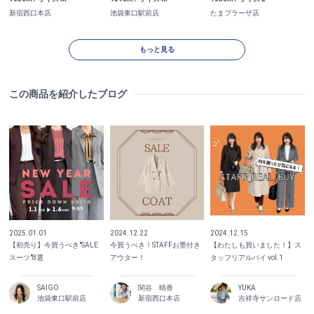
新宿西口本店
池袋東口駅前店
たまプラーザ店
もっと見る
この商品を紹介したブログ
2025.01.01
2024.12.22
2024.12.15
【初売り】今買うべき"SALE
今買うべき！STAFFお墨付き
【わたしも買いました！】ス
スーツ"8選
アウター！
タッフリアルバイ vol.1
SAIGO
関谷 晴香
YUKA
池袋東口駅前店
新宿西口本店
吉祥寺サンロード店