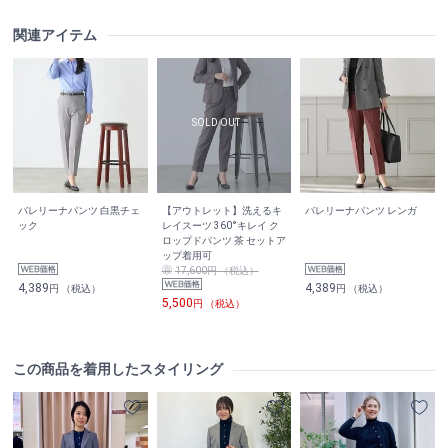
関連アイテム
バレリーナパンツ 白黒チェ
【アウトレット】洗えるキ
バレリーナパンツ レンガ
ック
レイスーツ 360°キレイ ク
ロップドパンツ 茶 セットア
ップ着用可
17,600円 （税込）
4,389
4,389
円 （税込）
円 （税込）
5,500
円 （税込）
この商品を着用したスタイリング