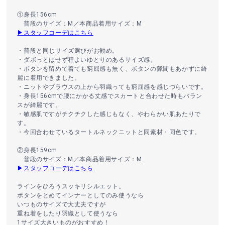
①身長156cm
普段のサイズ：M／本商品着用サイズ：M
▶スタッフコーデはこちら
・普段と同じサイズ選びがお勧め。
・ダボっとはせず程よいゆとりのあるサイズ感。
・ボタンを留めて着ても窮屈感も無く、ボタンの隙間もあかずに綺
麗に着用できました。
・ニットやブラウスの上から羽織っても窮屈感を感じづらいです。
・身長156cmで腰にかかる丈感でスカートと合わせた時もバラン
スが綺麗です。
・敏感肌ですがチクチクした感じもなく、やわらかい肌あたりで
す。
・今回合わせているタートルネックニットと同素材・同色です。
②身長159cm
普段のサイズ：M／本商品着用サイズ：M
▶スタッフコーデはこちら
ラインをひろうスッキリシルエット。
ボタンをとめてインナーとしてのみ使うなら
いつものサイズで大丈夫ですが
重ね着をしたり羽織として使うなら
1サイズ大きいものがおすすめ！