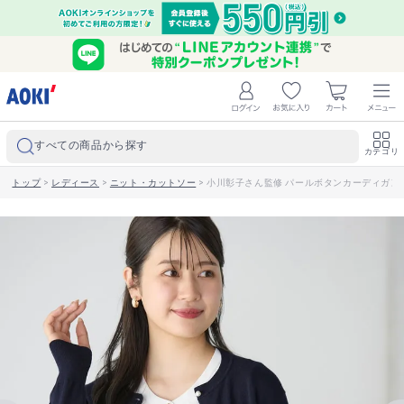
すべての商品から探す
カテゴリ
トップ
>
レディース
>
ニット・カットソー
>
小川彰子さん監修 パールボタンカーディガン