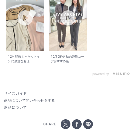
12/4配信 ジャケットイ
10/30配信 秋の通勤コー
ンに最適なお仕...
デおすすめ色...
powered by
サイズガイド
商品について問い合わせをする
返品について
SHARE