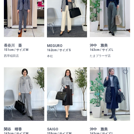
長谷川 葵
沖中 雅美
MEGURO
151cm / サイズ M
163cm / サイズ L
162cm / サイズ S
西早稲田店
たまプラーザ店
本社
関谷 晴香
SAIGO
沖中 雅美
163cm / サイズ M
159cm / サイズ M
163cm / サイズ L