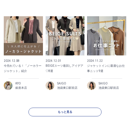
2024.12.08
2024.12.01
2024.11.22
今売れている！「ノーカラー
BEIGEスーツ着回しアイデア
ジャケットインに最適なお仕
ジャケット」紹介
♡8選
事ニット9選
KYO
SAIGO
SAIGO
銀座本店
池袋東口駅前店
池袋東口駅前店
もっと見る