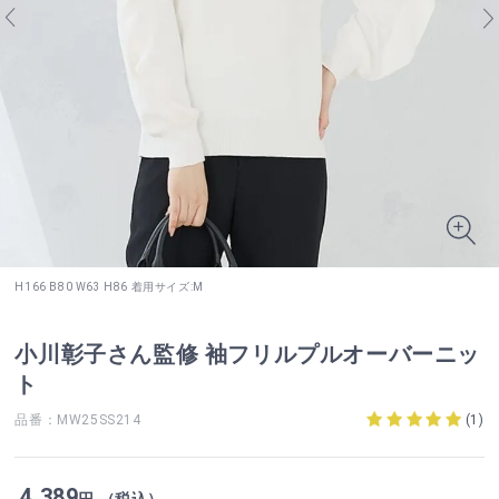
H166 B80 W63 H86 着用サイズ:M
小川彰子さん監修 袖フリルプルオーバーニッ
ト
品番：MW25SS214
(
1
)
4,389
円 （税込）