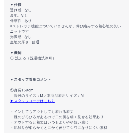
▼仕様
透け感…なし
裏地…なし
伸縮性…あり
※ストレッチ機能はついていませんが、伸び縮みする着心地の良い
ニットです
光沢感…なし
生地の厚さ…普通
▼機能
〇 洗える（洗濯機洗浄可）
----------------------------------------
▼スタッフ着用コメント
①身長158cm
普段のサイズ：M／本商品着用サイズ：M
▶スタッフコーデはこちら
・インしてもアウトしても着れる着丈
・腕のぴろぴろがあるので二の腕を細く見せる効果あり
・アウトすると着丈はいつもよりやや短い感じ
・肌触りが柔らかくとにかく伸びてシワになりにくい素材