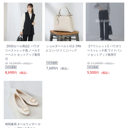
【特別セール商品】パウダ
ショルダーベルト付き 2Wa
【アウトレット】パウダリ
リーストレッチ黒 ノーカラ
y コンパクトミニバッグ
ーストレッチ黒 ワイドパン
ーベスト セットアップ着用
ツ セットアップ着用可
可
15,290円 （税込）
11,000円 （税込）
7,689
円 （税込）
8,690
5,500
円 （税込）
円 （税込）
晴雨兼用 オールウェザー ロ