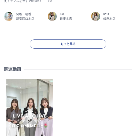
えトップスを今すぐcheck！
7選
関谷 晴香
KYO
KYO
新宿西口本店
銀座本店
銀座本店
もっと見る
関連動画