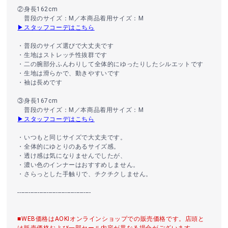
②身長162cm
普段のサイズ：M／本商品着用サイズ：M
▶スタッフコーデはこちら
・普段のサイズ選びで大丈夫です
・生地はストレッチ性抜群です
・二の腕部分ふんわりして全体的にゆったりしたシルエットです
・生地は滑らかで、動きやすいです
・袖は長めです
③身長167cm
普段のサイズ：M／本商品着用サイズ：M
▶スタッフコーデはこちら
・いつもと同じサイズで大丈夫です。
・全体的にゆとりのあるサイズ感。
・透け感は気になりませんでしたが、
・濃い色のインナーはおすすめしません。
・さらっとした手触りで、チクチクしません。
----------------------------------------
■WEB価格はAOKIオンラインショップでの販売価格です。店頭と
は販売価格および一部セール内容が異なる場合がございます。