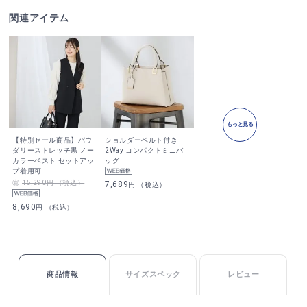
関連アイテム
もっと見る
【特別セール商品】パウ
ショルダーベルト付き
ダリーストレッチ黒 ノー
2Way コンパクトミニバ
カラーベスト セットアッ
ッグ
プ着用可
15,290円 （税込）
7,689
円 （税込）
8,690
円 （税込）
商品情報
サイズスペック
レビュー