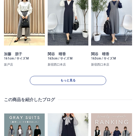
加藤 朋子
関谷 晴香
関谷 晴香
161cm / サイズ M
163cm / サイズ M
163cm / サイズ M
坂戸店
新宿西口本店
新宿西口本店
もっと見る
この商品を紹介したブログ