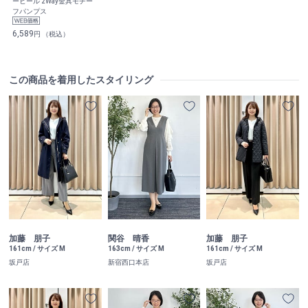
ーヒール 2Way金具モチー
フパンプス
6,589
円 （税込）
この商品を着用したスタイリング
加藤 朋子
関谷 晴香
加藤 朋子
161cm / サイズ M
163cm / サイズ M
161cm / サイズ M
坂戸店
新宿西口本店
坂戸店