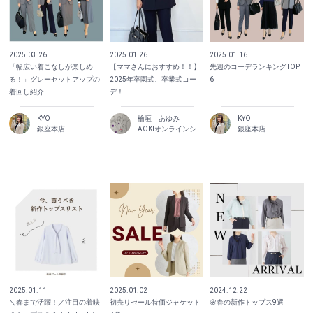
2025.03.26
2025.01.26
2025.01.16
「幅広い着こなしが楽しめ
【ママさんにおすすめ！！】
先週のコーデランキングTOP
る！」グレーセットアップの
2025年卒園式、卒業式コー
6
着回し紹介
デ！
KYO
檜垣 あゆみ
KYO
銀座本店
AOKIオンラインショップ
銀座本店
2025.01.11
2025.01.02
2024.12.22
＼春まで活躍！／注目の着映
初売りセール特価ジャケット
🌸春の新作トップス9選