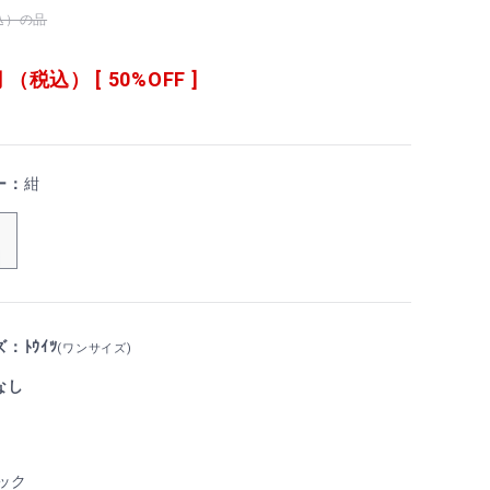
税込）の品
 （税込） [ 50%OFF ]
ー：
紺
：ﾄｳｲﾂ
(ワンサイズ)
なし
ック