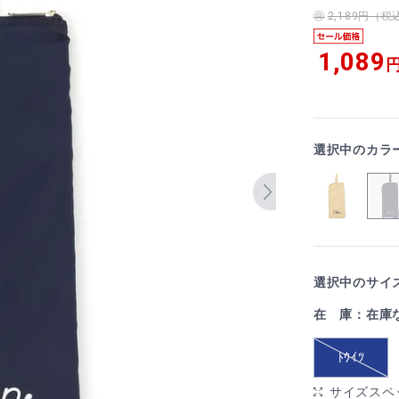
2,189円（
1,089
円
選択中のカラ
選択中のサイズ
在 庫：在庫
ﾄｳｲﾂ
サイズスペ