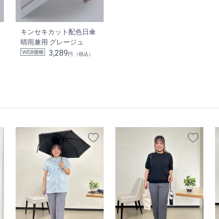
キンセキカット配色日傘
晴雨兼用 グレージュ
3,289
円 （税込）