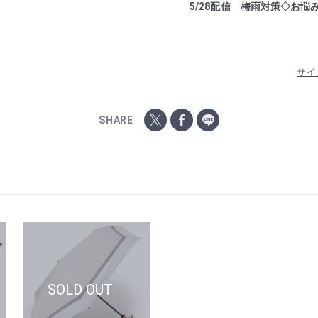
5/28配信 梅雨対策◇お悩
サイ
SHARE