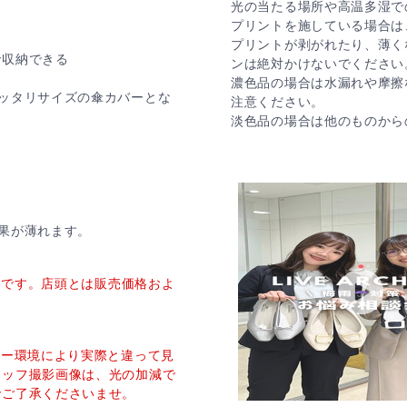
光の当たる場所や高温多湿で
プリントを施している場合は
プリントが剥がれたり、薄く
で収納できる
ンは絶対かけないでください
濃色品の場合は水漏れや摩擦
ッタリサイズの傘カバーとな
注意ください。
淡色品の場合は他のものから
果が薄れます。
価格です。店頭とは販売価格およ
ター環境により実際と違って見
タッフ撮影画像は、光の加減で
でご了承くださいませ。