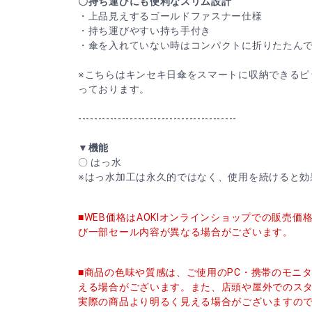
〇持ち運びにも便利なスリム設計
・上品見えするゴールドファスナー仕様
・持ち運びやすい持ち手付き
・傘を入れていない時はコンパクトに折りたたん
※こちらはキンセキ日傘をスマートに収納できるピ
っております。
----------------------------------------
▼機能
〇 はっ水
※はっ水加工は永久的ではなく、使用を続けると効
■WEB価格はAOKIオンラインショップでの販売
び一部セール内容が異なる場合がございます。
■商品の色味や質感は、ご使用のPC・携帯のモニ
える場合がございます。また、店頭や屋外でのス
実際の商品より明るく見える場合がございますの