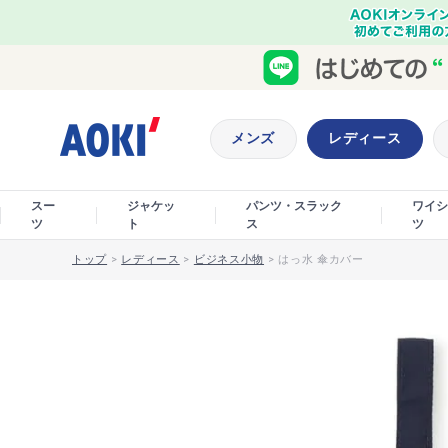
メンズ
レディース
スー
ジャケッ
パンツ・スラック
ワイシ
ツ
ト
ス
ツ
トップ
>
レディース
>
ビジネス小物
>
はっ水 傘カバー