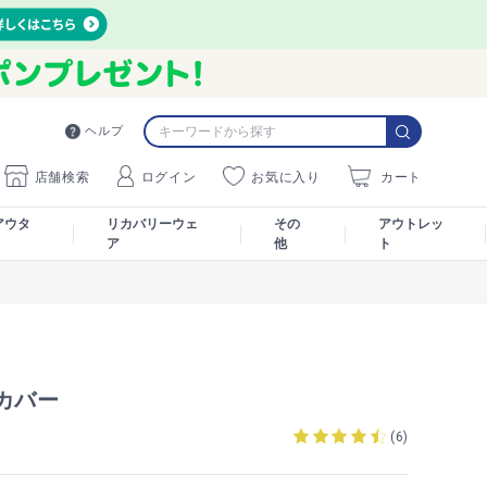
ヘルプ
店舗検索
ログイン
お気に入り
カート
アウタ
リカバリーウェ
その
アウトレッ
ア
他
ト
カバー
1
(
6
)