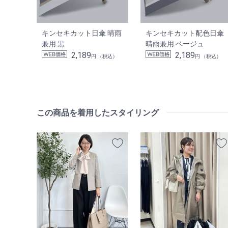
キンセキカット日傘 晴雨
キンセキカット配色日傘
兼用 黒
晴雨兼用 ベージュ
2,189
2,189
円 （税込）
円 （税込）
この商品を着用したスタイリング