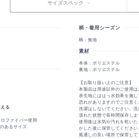
サイズスペック
柄・着用シーズン
柄：無地
素材
本体：ポリエステル
裏地：ポリエステル
【お取り扱い上のご注意】
本製品は用途以外のご使用は
表生地にははっ水効果を施し
恐れがありますのでご注意く
使える
洗濯はしないでください。洗
工
濡れた状態で長時間保存しま
クロファイバー使用
使用後は水気や汚れを乾いた
りのあるサイズ
かした後に保管してください
風通しの良い場所で保管して