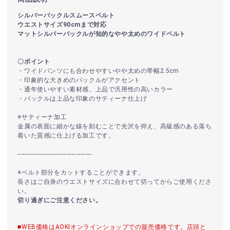
シルバーバックルスムースベルト
ウエストサイズ90cmまで対応
マットシルバーバックルが知的なやや太めのワイドベルト
〇ポイント
・ワイドパンツにも合わせやすいやや太めの帯幅2.5cm
・印象的な大きめのバックルがアクセント
・通年使いやすい素材感、上品で汎用性の高いカラー
・バックルは上品な印象のサティーナ仕上げ
※サティーナ加工
金属の表面に細かな線を刻むことで光沢を抑え、高級感のある落ち
着いた質感に仕上げる加工です。
----------------------------------------
※ベルト部分をカットすることができます。
長さはご自身のウエストサイズに合わせて切ってからご使用くださ
い。
切り過ぎにご注意ください。
■WEB価格はAOKIオンラインショップでの販売価格です。店頭と