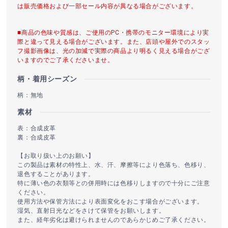
は販売価格および一部セール内容が異なる場合がございます。
■商品の色味や質感は、ご使用のPC・携帯のモニター環境により実
際と違って見える場合がございます。また、店頭や屋外でのスタッ
フ撮影画像は、光の加減で実際の商品より明るく見える場合がござ
いますのでご了承くださいませ。
柄・着用シーズン
柄：無地
素材
表：合成皮革
裏：合成皮革
【お取り扱い上のお願い】
この製品は素材の特性上、水、汗、摩擦等により色落ち、色移り、
退色することがあります。
特に薄い色の衣類等との併用時には色移りしますので十分にご注意
ください。
使用方法や保管方法により表面変化をおこす場合がございます。
湿気、直射日光などをさけて保管をお願いします。
また、経年劣化は避けられませんのであらかじめご了承ください。