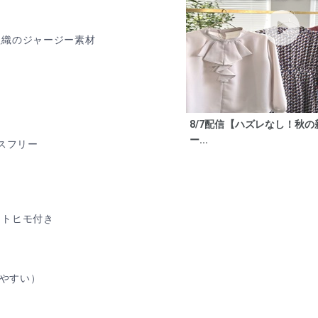
組織のジャージー素材
8/7配信【ハズレなし！秋
ー...
スフリー
ストヒモ付き
きやすい）