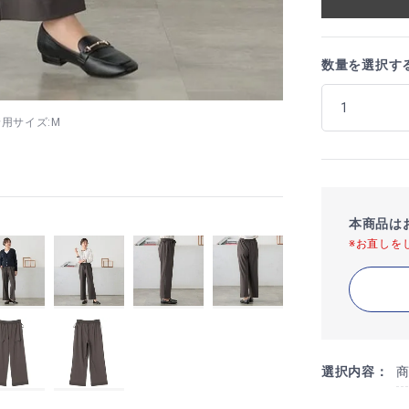
数量を選択す
6 着用サイズ:M
本商品は
※お直しを
選択内容：