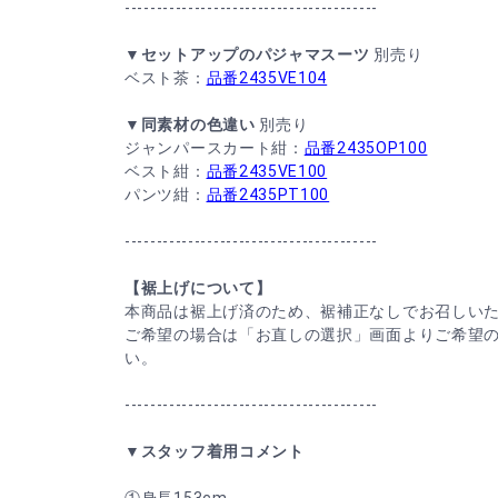
----------------------------------------
▼セットアップのパジャマスーツ
別売り
ベスト茶：
品番2435VE104
▼同素材の色違い
別売り
ジャンパースカート紺：
品番2435OP100
ベスト紺：
品番2435VE100
パンツ紺：
品番2435PT100
----------------------------------------
【裾上げについて】
本商品は裾上げ済のため、裾補正なしでお召しい
ご希望の場合は「お直しの選択」画面よりご希望
い。
----------------------------------------
▼スタッフ着用コメント