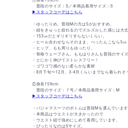
①身長153cm
普段のサイズ：S／本商品着用サイズ：S
▶スタッフコーデはこちら
・ゆったりめ。普段Mの方はSがおすすめ。
・紐をきゅっと絞れるのでズルズルした感じは大
・153㎝だとギリギリすらないくらい。
・ヒール合わせならそのまま、ぺったんこなら5㎝
・ヒップ、もも周りもゆったり。
・骨格ウェーブさん、ももはりさんも普段のサイ
・とにかく伸びてストレスフリー！
・ゴワゴワ感のない柔らかな素材
・8月下旬〜12月、3-4月くらいまでなら着られそ
②身長159cm
普段のサイズ：７号／本商品着用サイズ：M
▶スタッフコーデはこちら
・パジャマスーツのボトムは普段Mを選んでいま
・本商品はウエストが大きかったので
・ウエスト紐で強めにしめて着用しています。
・ぴったりなのはSサイズ。