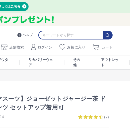
ヘルプ
店舗検索
ログイン
お気に入り
カート
アウタ
リカバリーウェ
その
アウトレッ
ア
他
ト
マスーツ】ジョーゼットジャージー茶 ド
ンツ セットアップ着用可
04
(
7
)