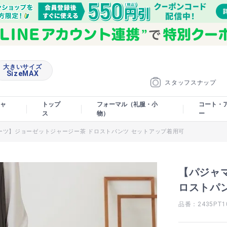
大きいサイズ
SizeMAX
スタッフスナップ
ャ
トップ
フォーマル（礼服・小
コート・
ス
物）
ー
ーツ】ジョーゼットジャージー茶 ドロストパンツ セットアップ着用可
【パジャ
ロストパ
品番：2435PT1