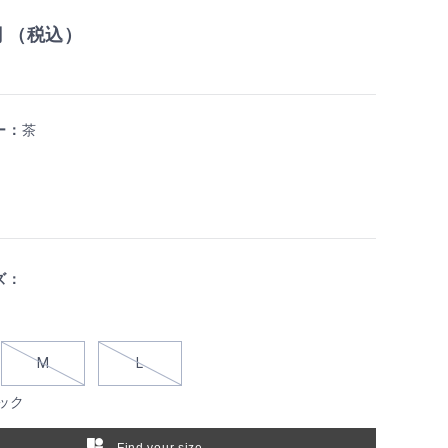
円 （税込）
ー：
茶
ズ：
M
L
ック
Find your size