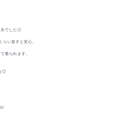
丈夫でした◎
くらい直すと安心。
ズで着られます。
う◎
すが