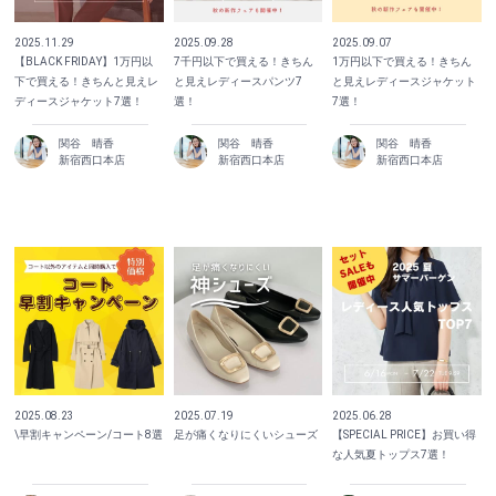
2025.11.29
2025.09.28
2025.09.07
【BLACK FRIDAY】1万円以
7千円以下で買える！きちん
1万円以下で買える！きちん
下で買える！きちんと見えレ
と見えレディースパンツ7
と見えレディースジャケット
ディースジャケット7選！
選！
7選！
関谷 晴香
関谷 晴香
関谷 晴香
新宿西口本店
新宿西口本店
新宿西口本店
2025.08.23
2025.07.19
2025.06.28
\早割キャンペーン/コート8選
足が痛くなりにくいシューズ
【SPECIAL PRICE】お買い得
な人気夏トップス7選！