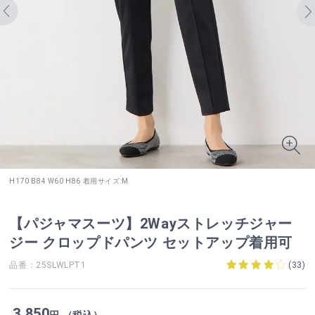
H170 B84 W60 H86 着用サイズ:M
【パジャマスーツ】2Wayストレッチジャー
ジー クロップドパンツ セットアップ着用可
品番：25SLWLPT1
(
33
)
3,850
円 （税込）