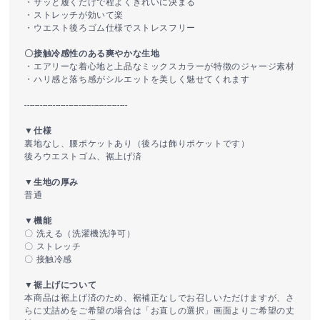
・サッと履くだけで程よくきれいに決まる
・ストレッチが効いて楽
・ウエスト後ろゴム仕様でストレスフリー
〇接触冷感性のある爽やかな生地
・エアリーな着心地と上品なミックスカラーが特徴のジャージ素材
・ハリ感と落ち感がシルエットを美しく魅せてくれます
----------------------------------------
▼仕様
裏地なし、腰ポケットあり（後ろは飾りポケットです）
後ろウエストゴム、裾上げ済
▼生地の厚み
普通
▼機能
〇 洗える（洗濯機洗浄可）
〇 ストレッチ
〇 接触冷感
▼裾上げについて
本商品は裾上げ済のため、裾補正なしでお召しいただけますが、さ
らに丈詰めをご希望の場合は「お直しの選択」画面よりご希望の丈