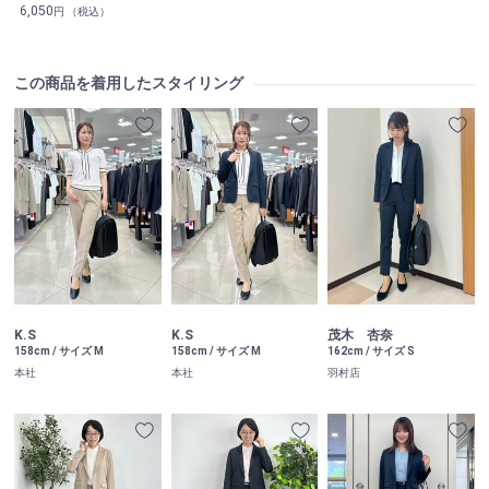
6,050
円 （税込）
この商品を着用したスタイリング
K.S
K.S
茂木 杏奈
158cm / サイズ M
158cm / サイズ M
162cm / サイズ S
本社
本社
羽村店