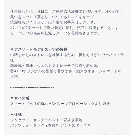
仕事終わりに、休日に、ご家庭の洗濯機で丸洗い可能、汗や汚れ、
臭いをスッキリ落としていつでもキレイをキープ。
洗濯後もアイロンがけは不要でお手入れラクラク。
パンツが2本セットで洗い替えに便利、交互に着用することによ
り、パンツの傷みを軽減しスーツを長持ちさせます。
▼アスリートモデルスーツの特長
①腕まわりのストレスを軽減するため、後袖ぐりがパワーネット仕
様
②表地・裏地・ウエストストレッチで快適な着心地
③AOKIオリジナルの型紙で着やすさ・動きやすさ・シルエットを
追求
----------------------------------------
▼サイズ感
スマート（当社のSizeMAXスーツではベーシックより細身）
▼仕様
ジャケット：センターベント・背抜き裏地
パンツ：ノータック 2本付き アジャスター付き