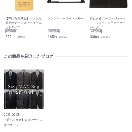
【WEB限定商品】パンツ用
メンズ用キャリーハンガー
男女共通 スーツ・ジャケッ
裾上げテープ スピーダー ネ
ト・フォーマル用テーラー
ットタイプ
バッグ
220
165
330
円 （税込）
円 （税込）
円 （税込）
この商品を紹介したブログ
2023.09.05
【選べる幸せ】大きいサイズ
専門スーツ！