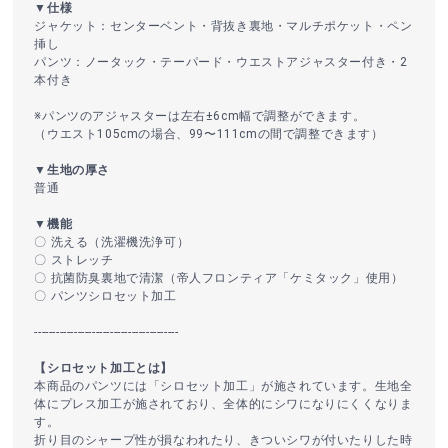
▼仕様
ジャケット：センターベント・背抜き裏地・マルチポケット・ペン
挿し
パンツ：ノータック・テーパード・ウエストアジャスター付き・2
本付き
※パンツのアジャスターは左右±6cm幅で調整ができます。
（ウエスト105cmの場合、99〜111cmの間で調整できます）
▼生地の厚さ
普通
▼機能
〇 洗える（洗濯機洗浄可）
〇 ストレッチ
〇 抗菌防臭裏地で清潔（帝人フロンティア「ケミタック」使用）
〇 パンツシロセット加工
----------------------------------------
【シロセット加工とは】
本商品のパンツには「シロセット加工」が施されています。生地全
体にプレス加工が施されており、全体的にシワになりにくくなりま
す。
折り目のシャープ性が損なわれたり、きついシワが付いたりした時