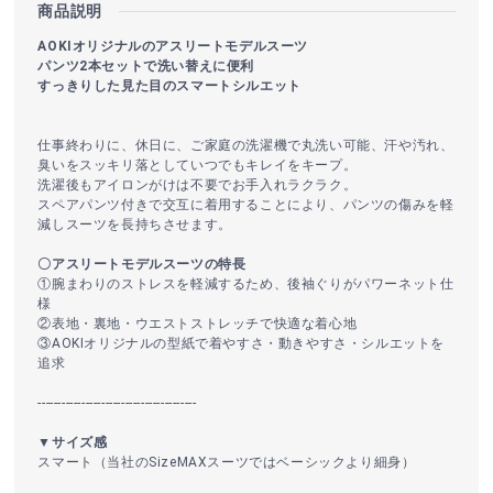
商品説明
AOKIオリジナルのアスリートモデルスーツ
パンツ2本セットで洗い替えに便利
すっきりした見た目のスマートシルエット
仕事終わりに、休日に、ご家庭の洗濯機で丸洗い可能、汗や汚れ、
臭いをスッキリ落としていつでもキレイをキープ。
洗濯後もアイロンがけは不要でお手入れラクラク。
スペアパンツ付きで交互に着用することにより、パンツの傷みを軽
減しスーツを長持ちさせます。
〇アスリートモデルスーツの特長
①腕まわりのストレスを軽減するため、後袖ぐりがパワーネット仕
様
②表地・裏地・ウエストストレッチで快適な着心地
③AOKIオリジナルの型紙で着やすさ・動きやすさ・シルエットを
追求
----------------------------------------
▼サイズ感
スマート（当社のSizeMAXスーツではベーシックより細身）