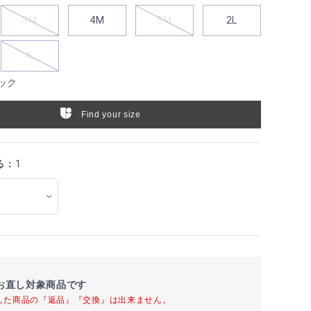
3M
4M
5M
2L
4L
ック
Find your size
る：
1
お直し対象商品です
した商品の『返品』『交換』は出来ません。