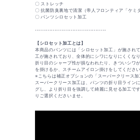
〇 ストレッチ
〇 抗菌防臭裏地で清潔（帝人フロンティア「ケミ
〇 パンツシロセット加工
----------------------------------------
【シロセット加工とは】
本商品のパンツには「シロセット加工」が施され
工が施されており、全体的にシワになりにくくな
折り目のシャープ性が損なわれたり、きついシワ
を掛けるか、スチームアイロン掛けをしてくださ
※こちらは補正オプションの「スーパークリース加
スーパークリース加工は、パンツの折り目ライン
グし、より折り目を強調して綺麗に見せる加工で
りご選択くださいませ。