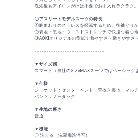
洗濯後もアイロンがけは不要でお手入れラクラク
〇アスリートモデルスーツの特長
①腕まわりのストレスを軽減するため、後袖ぐり
②表地・裏地・ウエストストレッチで快適な着心
③AOKIオリジナルの型紙で着やすさ・動きやすさ
----------------------------------------
▼サイズ感
スマート（当社のSizeMAXスーツではベーシック
▼仕様
ジャケット：センターベント・背抜き裏地・マル
パンツ：ノータック
▼生地の厚さ
普通
▼機能
〇 洗える（洗濯機洗浄可）