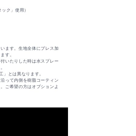
タック」使用）
ています。生地全体にプレス加
ります。
が付いたりした時は水スプレー
い。
工」とは異なります。
に沿って内側を樹脂コーティン
す。ご希望の方はオプションよ