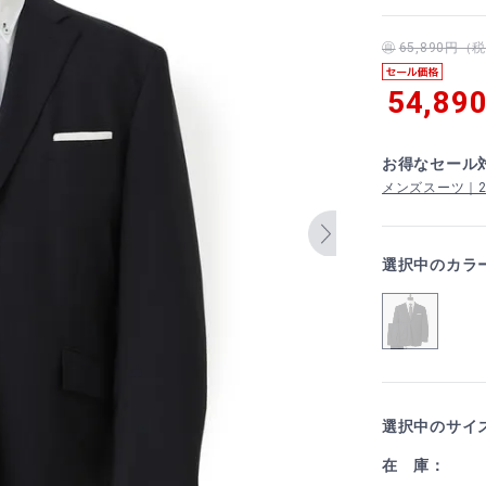
65,890円
54,89
お得なセール
メンズスーツ｜2着
選択中のカラ
選択中のサイ
在 庫：