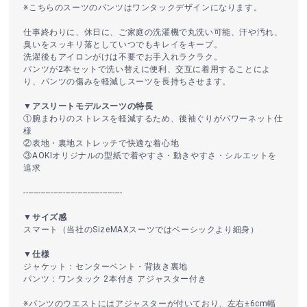
※こちらのスーツのパンツはワンタックデザインになります。
仕事終わりに、休日に、ご家庭の洗濯機で丸洗い可能、汗や汚れ、
臭いをスッキリ落としていつでもキレイをキープ。
洗濯後もアイロンがけは不要でお手入れラクラク。
パンツが2本セットで洗い替えに便利、交互に着用することによ
り、パンツの傷みを軽減しスーツを長持ちさせます。
▼アスリートモデルスーツの特長
①腕まわりのストレスを軽減するため、後袖ぐりがパワーネット仕
様
②表地・裏地ストレッチで快適な着心地
③AOKIオリジナルの型紙で着やすさ・動きやすさ・シルエットを
追求
----------------------------------------
▼サイズ感
スマート（当社のSizeMAXスーツではベーシックより細身）
▼仕様
ジャケット：センターベント・背抜き裏地
パンツ：ワンタック 2本付き アジャスター付き
※パンツのウエストにはアジャスターが付いており、左右±6cm幅