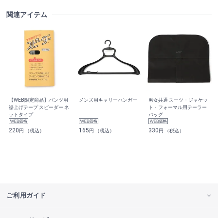
関連アイテム
【WEB限定商品】パンツ用
メンズ用キャリーハンガー
男女共通 スーツ・ジャケッ
裾上げテープ スピーダー ネ
ト・フォーマル用テーラー
ットタイプ
バッグ
220
165
330
円 （税込）
円 （税込）
円 （税込）
ご利用ガイド