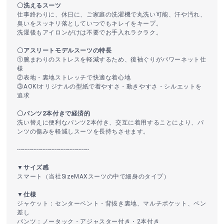
〇洗えるスーツ
仕事終わりに、休日に、ご家庭の洗濯機で丸洗い可能、汗や汚れ、
臭いをスッキリ落としていつでもキレイをキープ。
洗濯後もアイロンがけは不要でお手入れラクラク。
〇アスリートモデルスーツの特長
①腕まわりのストレスを軽減するため、後袖ぐりがパワーネット仕
様
②表地・裏地ストレッチで快適な着心地
③AOKIオリジナルの型紙で着やすさ・動きやすさ・シルエットを
追求
〇パンツ2本付きで経済的
洗い替えに便利なパンツ2本付き、交互に着用することにより、パ
ンツの傷みを軽減しスーツを長持ちさせます。
----------------------------------------
▼サイズ感
スマート（当社SizeMAXスーツの中で細身のタイプ）
▼仕様
ジャケット：センターベント・背抜き裏地、マルチポケット、ペン
差し
パンツ：ノータック・アジャスター付き・2本付き