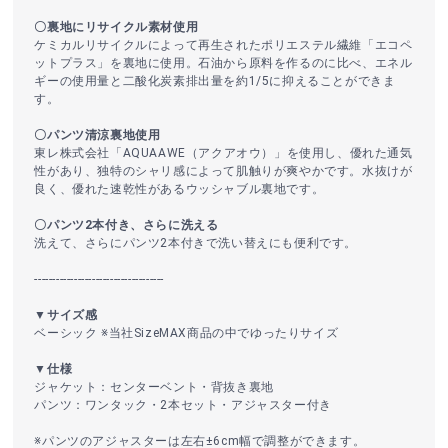
〇裏地にリサイクル素材使用
ケミカルリサイクルによって再生されたポリエステル繊維「エコペ
ットプラス」を裏地に使用。石油から原料を作るのに比べ、エネル
ギーの使用量と二酸化炭素排出量を約1/5に抑えることができま
す。
〇パンツ清涼裏地使用
東レ株式会社「AQUAAWE（アクアオウ）」を使用し、優れた通気
性があり、独特のシャリ感によって肌触りが爽やかです。水抜けが
良く、優れた速乾性があるウッシャブル裏地です。
〇パンツ2本付き、さらに洗える
洗えて、さらにパンツ2本付きで洗い替えにも便利です。
------------------------------------
▼サイズ感
ベーシック ※当社SizeMAX商品の中でゆったりサイズ
▼仕様
ジャケット：センターベント・背抜き裏地
パンツ：ワンタック・2本セット・アジャスター付き
※パンツのアジャスターは左右±6cm幅で調整ができます。