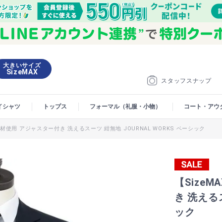
大きいサイズ
SizeMAX
スタッフスナップ
イシャツ
トップス
フォーマル（礼服・小物）
コート・アウ
材使用 アジャスター付き 洗えるスーツ 紺無地 JOURNAL WORKS ベーシック
【Size
き 洗えるス
ック