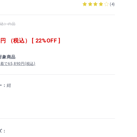
(
4
)
（税込）の品
0
円 （税込） [ 22%OFF ]
対象商品
で65,890円(税込)
ー：
紺
ズ：