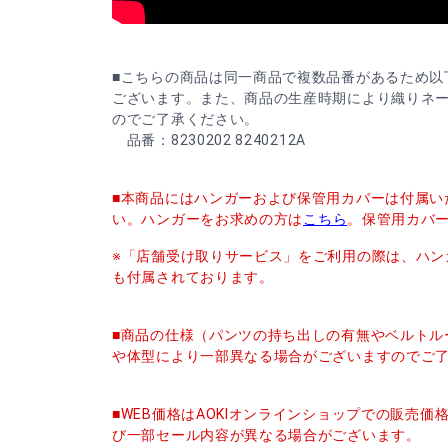
■こちらの商品は同一商品で複数品番があるため以
ございます。また、商品の生産時期により織りネ
のでご了承ください。
品番：8230202 8240212A
■本商品にはハンガーおよび保管用カバーは付属い
い。ハンガーをお求めの方は
こちら
。保管用カバ
※「店舗受け取りサービス」をご利用の際は、ハン
も付属されております。
■商品の仕様（パンツの持ち出しの有無やベルトル
や体型により一部異なる場合がございますのでご
■WEB価格はAOKIオンラインショップでの販売
び一部セール内容が異なる場合がございます。