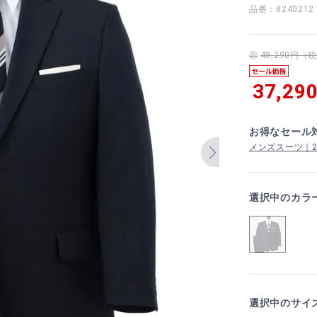
品番：8240212
48,290円
37,29
お得なセール
メンズスーツ｜2着
選択中のカラ
選択中のサイ