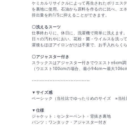
ケミカルリサイクルによって再生されたポリエス
を裏地に使用。石油から原料を作るのに比べ、エ
排出量を約1/5に抑えることができます。
〇洗えるスーツ
仕事終わりに、休日に、洗濯機で簡単に洗えます
日々の汚れやにおい、花粉・菌・ウイルスを洗っ
濯後もほぼアイロンがけは不要で、お手入れらく
〇アジャスター付き
スラックスはアジャスター付きでウエスト±6cm調
（ウエスト100cmの場合、最小94cm〜最大106
------------------------------------
▼サイズ感
ベーシック（当社比でゆったりめのサイズ ※当社
▼仕様
ジャケット：センターベント・背抜き裏地
パンツ：ワンタック・アジャスター付き