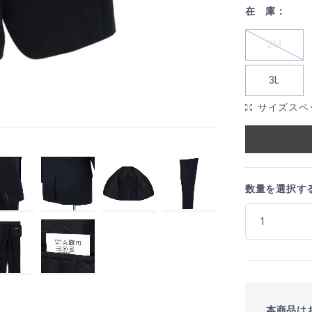
在 庫：
2M
3L
サイズスペ
数量を選択す
本商品は