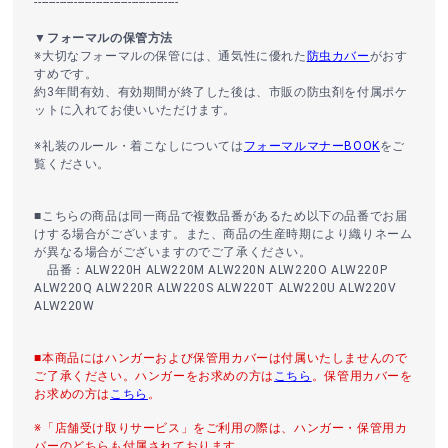
----------------------------------------
▼フォーマルの保管方法
※大切なフォーマルの保管には、通気性に優れた
防虫カバー
がおす
すめです。
約3年間有効、有効期間が終了した後は、市販の防虫剤を付属ポケ
ットに入れてお使いいただけます。
※礼装のルール・着こなしについては
フォーマルマナーBOOK
をご
覧ください。
■こちらの商品は同一商品で複数品番があるため以下の品番でお届
けする場合がございます。また、商品の生産時期により織りネーム
が異なる場合がございますのでご了承ください。
品番：ALW220H ALW220M ALW220N ALW220O ALW220P
ALW220Q ALW220R ALW220S ALW220T ALW220U ALW220V
ALW220W
■本商品にはハンガーおよび保管用カバーは付属いたしませんので
ご了承ください。ハンガーをお求めの方は
こちら
。保管用カバーを
お求めの方は
こちら
。
※「店舗受け取りサービス」をご利用の際は、ハンガー・保管用カ
バーのどちらも付属されております。