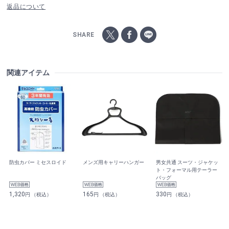
返品について
SHARE
関連アイテム
防虫カバー ミセスロイド
メンズ用キャリーハンガー
男女共通 スーツ・ジャケッ
ト・フォーマル用テーラー
バッグ
1,320
165
330
円 （税込）
円 （税込）
円 （税込）