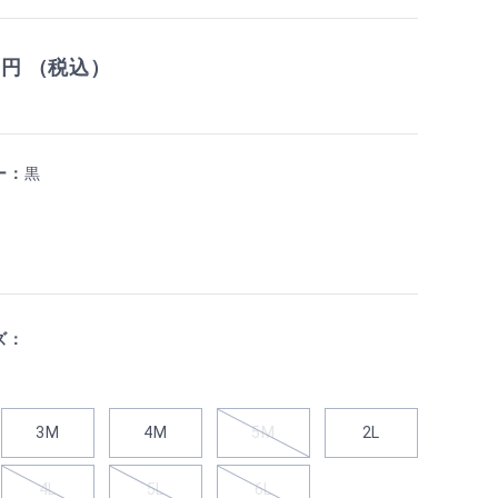
0
円 （税込）
ー：
黒
ズ：
3M
4M
5M
2L
4L
5L
6L