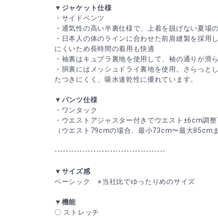
▼ジャケット仕様
・サイドベンツ
・通気性の高い半裏仕様で、上着を脱げない夏場
・日本人の体のラインに合わせた前肩縫製を採用
にくいため長時間の着用も快適
・袖裏はキュプラ裏地を使用して、袖の通りが滑
・胴裏にはメッシュドライ裏地を使用。さらっと
たつきにくく、吸水速乾性に優れています。
▼パンツ仕様
・ワンタック
・ウエストアジャスター付きでウエスト±6cm調整
（ウエスト79cmの場合、最小73cm〜最大85c
----------------------------------------
▼サイズ感
ベーシック ※当社比でゆったりめのサイズ
▼機能
〇 ストレッチ