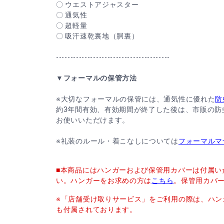
〇 ウエストアジャスター
〇 通気性
〇 超軽量
〇 吸汗速乾裏地（胴裏）
----------------------------------------
▼フォーマルの保管方法
※大切なフォーマルの保管には、通気性に優れた
防
約3年間有効、有効期間が終了した後は、市販の防
お使いいただけます。
※礼装のルール・着こなしについては
フォーマルマ
■本商品にはハンガーおよび保管用カバーは付属い
い。ハンガーをお求めの方は
こちら
。保管用カバ
※「店舗受け取りサービス」をご利用の際は、ハン
も付属されております。