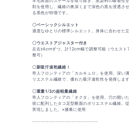
羊毛表面のスケールを取り除き、黒染料の吸着性
剤を使用し、繊維の奥深くまで深色の黒を浸透さ
る黒色が特徴です。
〇ベーシックシルエット
適度なゆとりの標準シルエット。身体に合わせた
〇ウエストアジャスター付き
左右±6cmずつ、計12cm幅で調整可能（ウエスト7
整可）
〇新吸汗速乾繊維！
帝人フロンティアの「カルキュロ」を使用。深い
リエステル繊維で、優れた吸汗速乾性を発揮しま
〇重量1/2の超軽量繊維
帝人フロンティアの「オクタ」を使用。穴の開いた
状に配列したタコ足型断面のポリエステル繊維。
実現しました。※膝裏に使用
----------------------------------------