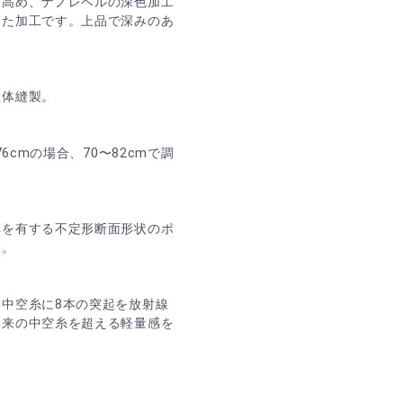
を高め、ナノレベルの深色加工
せた加工です。上品で深みのあ
立体縫製。
6cmの場合、70〜82cmで調
溝を有する不定形断面形状のポ
す。
中空糸に8本の突起を放射線
従来の中空糸を超える軽量感を