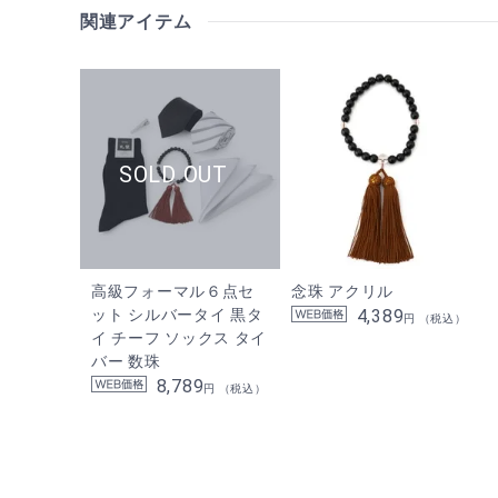
関連アイテム
高級フォーマル６点セ
念珠 アクリル
ット シルバータイ 黒タ
4,389
円 （税込）
イ チーフ ソックス タイ
バー 数珠
8,789
円 （税込）