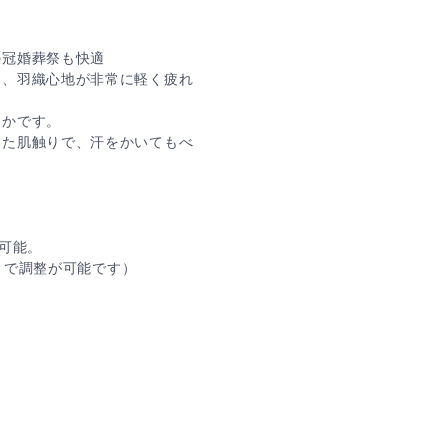
の冠婚葬祭も快適
し、羽織心地が非常に軽く疲れ
らかです。
した肌触りで、汗をかいてもべ
可能。
mまで調整が可能です）