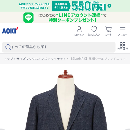
すべての商品から探す
カテゴリ
トップ
>
サイズマックスメンズ
>
ジャケット
>
【SizeMAX】尾州ウールブレンドニットジャケ