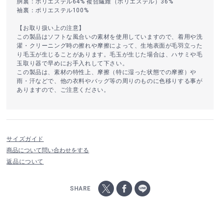
胴裏：ポリエステル64% 複合繊維（ポリエステル）36%
袖裏：ポリエステル100%
【お取り扱い上の注意】
この製品はソフトな風合いの素材を使用していますので、着用や洗
濯・クリーニング時の擦れや摩擦によって、生地表面が毛羽立った
り毛玉が生じることがあります。毛玉が生じた場合は、ハサミや毛
玉取り器で早めにお手入れして下さい。
この製品は、素材の特性上、摩擦（特に湿った状態での摩擦）や
雨・汗などで、他の衣料やバッグ等の周りのものに色移りする事が
ありますので、ご注意ください。
サイズガイド
商品について問い合わせをする
返品について
SHARE