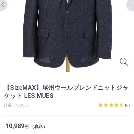
【SizeMAX】尾州ウールブレンドニットジャ
ケット LES MUES
品番：423550
(
6
)
10,989
円 （税込）