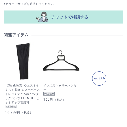
※カラー・サイズを選択してください
チャットで相談する
関連アイテム
もっと見る
【SizeMAX】ウエストら
メンズ用キャリーハンガ
くらく 洗える スーパース
ー
トレッチデニム調 ワンタ
ックパンツ LES MUES セ
165
円 （税込）
ットアップ着用可
10,989
円 （税込）