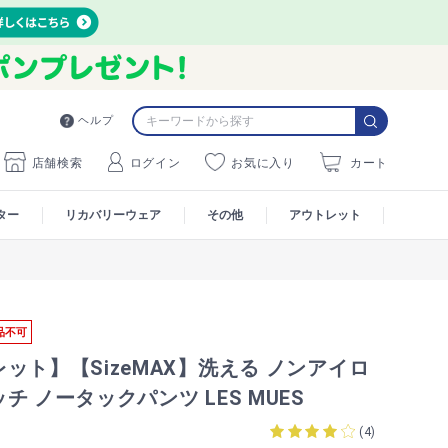
ヘルプ
店舗検索
ログイン
お気に入り
カート
ター
リカバリーウェア
その他
アウトレット
品不可
ット】【SizeMAX】洗える ノンアイロ
チ ノータックパンツ LES MUES
(
4
)