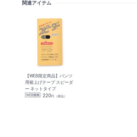
関連アイテム
【WEB限定商品】パンツ
用裾上げテープ スピーダ
ー ネットタイプ
220
円 （税込）