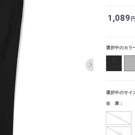
1,089
選択中のカラ
選択中のサイ
在 庫：
97
120