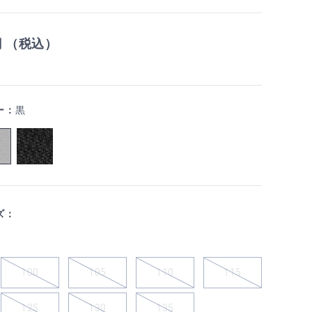
円 （税込）
ー：
黒
ズ：
100
105
110
115
125
130
135