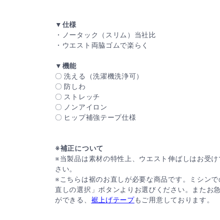
▼仕様
・ノータック（スリム）当社比
・ウエスト両脇ゴムで楽らく
▼機能
〇 洗える（洗濯機洗浄可）
〇 防しわ
〇 ストレッチ
〇 ノンアイロン
〇 ヒップ補強テープ仕様
※補正について
※当製品は素材の特性上、ウエスト伸ばしはお受け
さい。
※こちらは裾のお直しが必要な商品です。ミシンで
直しの選択」ボタンよりお選びください。またお
ができる、
裾上げテープ
もご用意しております。