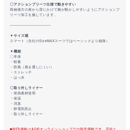
〇アクションプリーツ仕様で動きやすい
両袖後方の肩から背にかけて腕が動かしやすいようにアクションプ
リーツ加工を施しています。
---------------------------------------
▼サイズ感
スマート（当社のSizeMAXスーツではベーシックより細身）
▼機能
〇本体
・軽量
・防風（風を通しにくい）
・ストレッチ
・はっ水
〇取り外しライナー
・発熱素材使用
・保温
・消臭
・静電気防止
・取り外しライナー
■WEB価格はAOKIオンラインショップでの販売価格です。店頭と