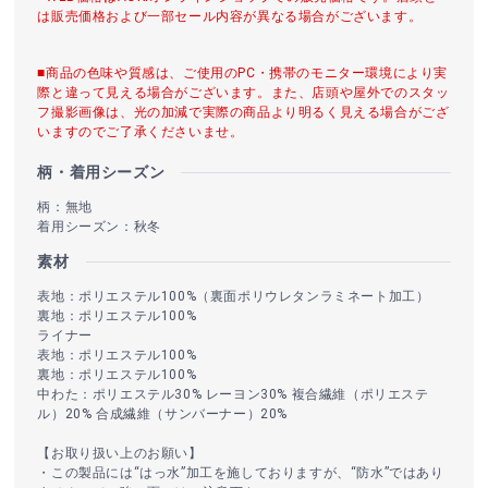
は販売価格および一部セール内容が異なる場合がございます。
■商品の色味や質感は、ご使用のPC・携帯のモニター環境により実
際と違って見える場合がございます。また、店頭や屋外でのスタッ
フ撮影画像は、光の加減で実際の商品より明るく見える場合がござ
いますのでご了承くださいませ。
柄・着用シーズン
柄：無地
着用シーズン：秋冬
素材
表地：ポリエステル100%（裏面ポリウレタンラミネート加工）
裏地：ポリエステル100%
ライナー
表地：ポリエステル100%
裏地：ポリエステル100%
中わた：ポリエステル30% レーヨン30% 複合繊維（ポリエステ
ル）20% 合成繊維（サンバーナー）20%
【お取り扱い上のお願い】
・この製品には“はっ水”加工を施しておりますが、“防水”ではあり