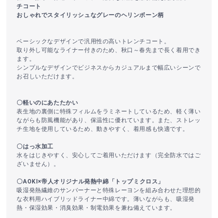
チコート
おしゃれでスタイリッシュなグレーのヘリンボーン柄
ベーシックなデザインで汎用性の高いトレンチコート。
取り外し可能なライナー付きのため、秋口～春先まで長く着用でき
ます。
シンプルなデザインでビジネスからカジュアルまで幅広いシーンで
お召しいただけます。
〇軽いのにあたたかい
表生地の裏側に特殊フィルムをラミネートしているため、軽く薄い
ながらも防風機能があり、保温性に優れています。また、ストレッ
チ生地を使用しているため、動きやすく、着用感も快適です。
〇はっ水加工
水をはじきやすく、安心してご着用いただけます（完全防水ではご
ざいません）。
〇AOKI×帝人オリジナル発熱中綿「トップミクロス」
吸湿発熱繊維のサンバーナーと特殊レーヨンを組み合わせた理想的
な衣料用ハイブリッドライナー中綿です。薄いながらも、吸湿発
熱・保湿効果・消臭効果・制電効果を兼ね備えています。