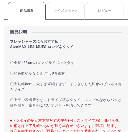
商品情報
サイズスペック
レビュー
商品説明
フレッシャーズにもおすすめ！
SizeMAX LES MUES ロングネクタイ
〇全長155cmのロングサイズネクタイ
〇発色鮮やかなシルク100％素材
〇大剣幅8cm、太すぎず細すぎず、すっきりした印象のビジネス向
きサイズ
〇上品で表情豊かなストライプ柄ネクタイ、シンプルながらパッと
目を引き、飽きのこないオシャレを演出できます
■ネクタイの柄が左右非対称の場合(例：ストライプ柄)、商品画像
の柄とは上下反転のものが届く場合がございます。環境に配慮し、
残布を極力残さない「両取り」という方法で裁断を行っているため