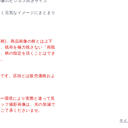
印象のビジネス向きサイズ
るく元気なイメージにまとまり
プ柄)、商品画像の柄とは上下
し、残布を極力残さない「両取
た、柄の指定を頂くことはでき
せ。
価格です。店頭とは販売価格およ
ター環境により実際と違って見
タッフ撮影画像は、光の加減で
でご了承くださいませ。
サイ