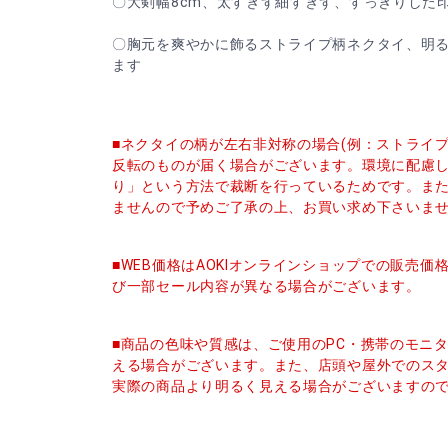
〇大剣幅8cm、太すぎず細すぎず、すっきりした
〇胸元を爽やかに飾るストライプ柄ネクタイ、明
ます
■ネクタイの柄が左右非対称の場合(例：ストライ
反転のものが届く場合がございます。環境に配慮
り」という方法で裁断を行っているためです。ま
ませんので予めご了承の上、お買い求め下さいま
■WEB価格はAOKIオンラインショップでの販売
び一部セール内容が異なる場合がございます。
■商品の色味や質感は、ご使用のPC・携帯のモニ
える場合がございます。また、店頭や屋外でのス
実際の商品より明るく見える場合がございますの