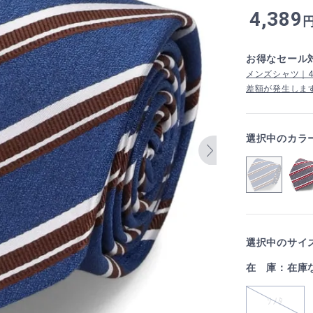
4,389
お得なセール
メンズシャツ｜4,
差額が発生しま
選択中のカラ
選択中のサイズ
在 庫：在庫
ｿﾉﾀ