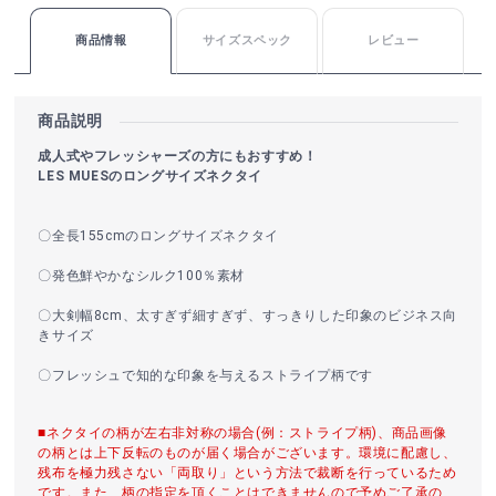
商品情報
サイズスペック
レビュー
商品説明
成人式やフレッシャーズの方にもおすすめ！
LES MUESのロングサイズネクタイ
〇全長155cmのロングサイズネクタイ
〇発色鮮やかなシルク100％素材
〇大剣幅8cm、太すぎず細すぎず、すっきりした印象のビジネス向
きサイズ
〇フレッシュで知的な印象を与えるストライプ柄です
■ネクタイの柄が左右非対称の場合(例：ストライプ柄)、商品画像
の柄とは上下反転のものが届く場合がございます。環境に配慮し、
残布を極力残さない「両取り」という方法で裁断を行っているため
です。また、柄の指定を頂くことはできませんので予めご了承の