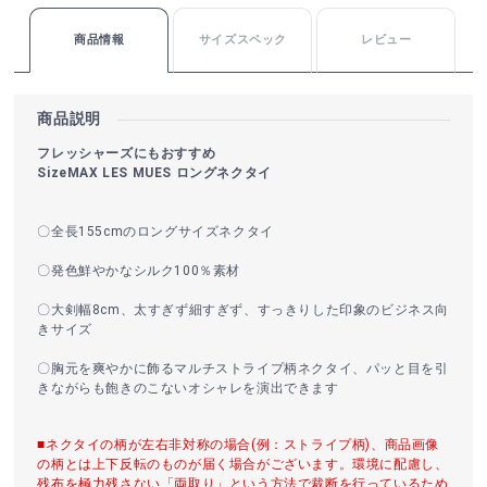
商品情報
サイズスペック
レビュー
商品説明
フレッシャーズにもおすすめ
SizeMAX LES MUES ロングネクタイ
〇全長155cmのロングサイズネクタイ
〇発色鮮やかなシルク100％素材
〇大剣幅8cm、太すぎず細すぎず、すっきりした印象のビジネス向
きサイズ
〇胸元を爽やかに飾るマルチストライプ柄ネクタイ、パッと目を引
きながらも飽きのこないオシャレを演出できます
■ネクタイの柄が左右非対称の場合(例：ストライプ柄)、商品画像
の柄とは上下反転のものが届く場合がございます。環境に配慮し、
残布を極力残さない「両取り」という方法で裁断を行っているため