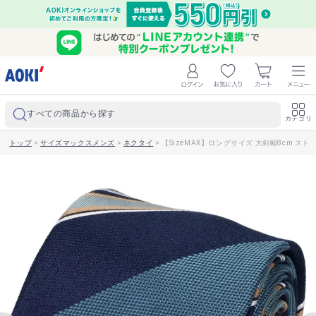
すべての商品から探す
カテゴリ
トップ
>
サイズマックスメンズ
>
ネクタイ
>
【SizeMAX】ロングサイズ 大剣幅8cm ストラ