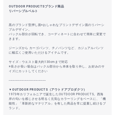
OUTDOOR PRODUCTSブランド商品
リバーシブルベルト
黒のブランド型押し面×おしゃれなプリントデザイン面のリバーシ
ブルデザイン。
バックル部分が回転でき、コーディネートに合わせて簡単に変更で
きます。
ジーンズから カーゴパンツ、チノパンツなど、カジュアルパンツ
に幅広くご使用いただけるアイテムです。
サイズ：ウエスト最大約130cmまで対応
※長さが長い場合はバックル部分から本体を取り外し、お好みのサ
イズにカットしてください
----------------------------------------
▼OUTDOOR PRODUCTS（アウトドアプロダクツ）
1973年カリフォルニアで誕生したOUTDOOR PRODUCTS。西海
岸の匂いを感じさせる明るく元気なカラーリングをベースに、「機
能性」「革新的なマテリアル」を有した商品を常に提案し続けるブ
ランド。