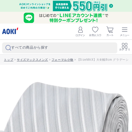
すべての商品から探す
カテゴリ
トップ
>
サイズマックスメンズ
>
フォーマル小物
>
【SizeMAX】大剣幅8cm グラデ