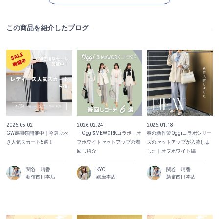
この商品を紹介したブログ
2026.05.02
2026.02.24
2026.01.18
GW感謝祭開催中｜今選ぶべ
「Oggi&MEWORKコラボ」オ
春の新作🌸Oggiコラボシリー
き人気スカート5選！
フホワイトセットアップの着
ズのセットアップが入荷しま
回し紹介
した｜オフホワイト編
関谷 晴香
KYO
関谷 晴香
新宿西口本店
銀座本店
新宿西口本店