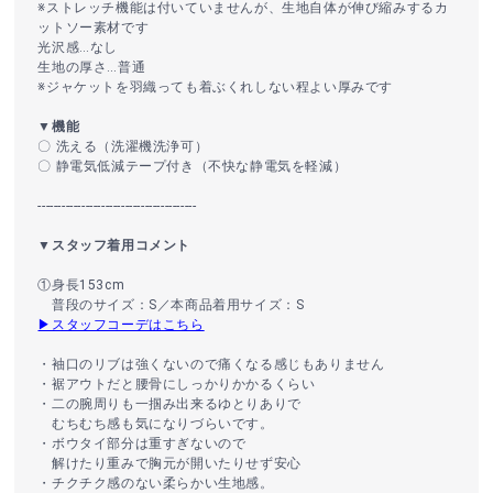
※ストレッチ機能は付いていませんが、生地自体が伸び縮みするカ
ットソー素材です
光沢感…なし
生地の厚さ…普通
※ジャケットを羽織っても着ぶくれしない程よい厚みです
▼機能
〇 洗える（洗濯機洗浄可）
〇 静電気低減テープ付き（不快な静電気を軽減）
----------------------------------------
▼スタッフ着用コメント
①身長153cm
普段のサイズ：S／本商品着用サイズ：S
▶スタッフコーデはこちら
・袖口のリブは強くないので痛くなる感じもありません
・裾アウトだと腰骨にしっかりかかるくらい
・二の腕周りも一掴み出来るゆとりありで
むちむち感も気になりづらいです。
・ボウタイ部分は重すぎないので
解けたり重みで胸元が開いたりせず安心
・チクチク感のない柔らかい生地感。