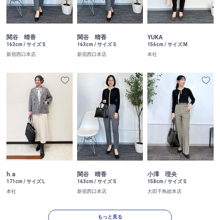
関谷 晴香
関谷 晴香
YUKA
163cm / サイズ S
163cm / サイズ S
156cm / サイズ M
新宿西口本店
新宿西口本店
本社
h.a
関谷 晴香
小澤 理央
171cm / サイズ L
163cm / サイズ S
158cm / サイズ S
本社
新宿西口本店
大田千鳥総本店
もっと見る