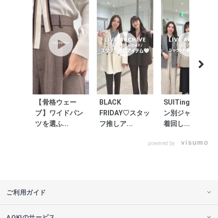
【骨格ウェー
BLACK
SUITing＊シー
ブ】ワイドパン
FRIDAY♡スタッ
ン別ジャケット
ツを選ふ...
フ推しア...
着回し...
powered by
ご利用ガイド
AOKIのサービス