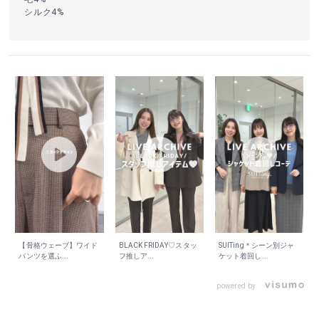
シルク4%
【骨格ウェーブ】ワイド
BLACK FRIDAY♡スタッ
SUITing＊シーン別ジャ
パンツを選ふ...
フ推しア...
ケット着回し...
powered by