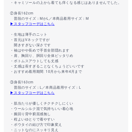
・キャミソールの上から着ても痒くなる感じはありませんでした。
②身長162cm
普段のサイズ：MかL／本商品着用サイズ：M
▶スタッフコーデはこちら
・生地は薄手のニット
・首元はVネックですが
開きすぎない深さです
・袖はやや長めで手首全部隠れます
・肩、胸回り、胴回り全体ピッタリめ
・ボトムスアウトしても丈感
・丈感は長すぎることなくちょうどいいです
・おすすめ着用期間: 10月から来年4月まで
③身長163cm
普段のサイズ：L／本商品着用サイズ：L
▶スタッフコーデはこちら
・肌当たりが優しくチクチクしにくい
・ウールシルク混で気持ちいい着心地
・腕回り背中窮屈感無し
・程よいゆとりで着やすい
・ボウタイの結び方で印象変え
・ニットなのにスッキリ見え