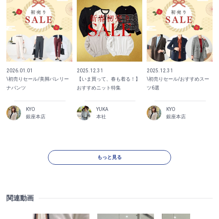
2026.01.01
2025.12.31
2025.12.31
\初売りセール/美脚バレリー
【いま買って、春も着る！】
\初売りセール/おすすめスー
ナパンツ
おすすめニット特集
ツ6選
KYO
YUKA
KYO
銀座本店
本社
銀座本店
もっと見る
関連動画