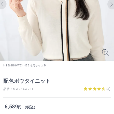
H166 B80 W63 H86 着用サイズ:M
配色ボウタイニット
品番：MW25AW231
(
5
)
6,589
円 （税込）