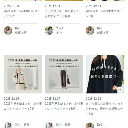
2026.01.01
2025.12.31
2025.12.31
\初売りセール/美脚バレリー
【いま買って、春も着る！】
\初売りセール/おすすめスー
ナパンツ
おすすめニット特集
ツ6選
KYO
YUKA
KYO
銀座本店
本社
銀座本店
2025.12.28
2025.12.27
2025.12.25
2025年秋冬総まとめ｜お仕事
2025年秋冬総まとめ｜お仕事
⛄️ 「今日なんか違う？」って
ニット ベストヒット7選！
パンツ ベストヒット8選！
言われる、褒められ通勤コー
ト6選
関谷 晴香
関谷 晴香
KYO