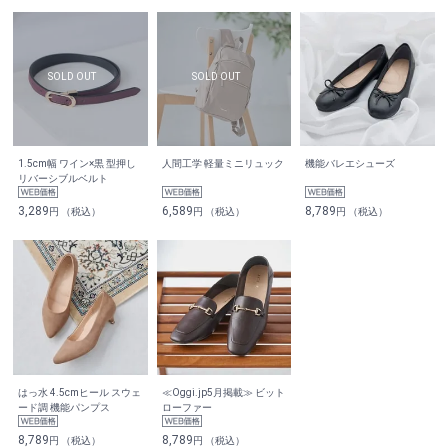
1.5cm幅 ワイン×黒 型押し
人間工学 軽量ミニリュック
機能バレエシューズ
リバーシブルベルト
3,289
6,589
8,789
円 （税込）
円 （税込）
円 （税込）
はっ水 4.5cmヒール スウェ
≪Oggi.jp5月掲載≫ ビット
ード調 機能パンプス
ローファー
8,789
8,789
円 （税込）
円 （税込）