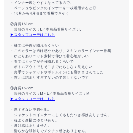
・インナー透けやすくなってるので、
ベージュやピンクのインナーを一枚着用すると◎
・10月から4月頃まで着用できそう
②身長161cm
普段のサイズ：L／本商品着用サイズ：L
▶スタッフコーデはこちら
・袖丈は手首が隠れるくらい
・このカラーは透け感ややあり、スキンカラーインナー推奨
・ゆとりありニット素材で伸びて着心地がいい
・着丈はヒップが半分隠れるくらいで
ボトムアウトでもそこまでだらしなく見えない
・薄手でジャケットやボトムインにも響きませんでした
・首元は詰まりすぎてないので苦しくないです
③身長167cm
普段のサイズ：M～L／本商品着用サイズ：M
▶スタッフコーデはこちら
・厚すぎない中肉生地。
ジャケットのインナーにしてももたつき感はありません。
・程よく身幅にゆとり有り。
・透け感はありません。
・滑らかな肌触りでチクチク感はありません。