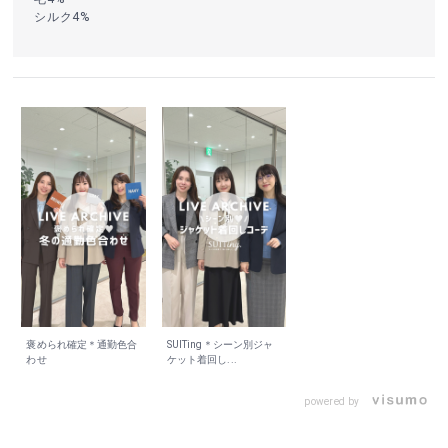
シルク4%
褒められ確定＊通勤色合
SUITing＊シーン別ジャ
わせ
ケット着回し...
powered by