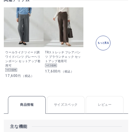
もっと見る
ウールライクツイード調
TRストレッチ フレアパン
ワイドパンツ グレーヘリ
ツ ブラウンチェック セッ
ンボーン セットアップ着
トアップ着用可
用可
17,600
円 （税込）
17,600
円 （税込）
商品情報
サイズスペック
レビュー
主な機能