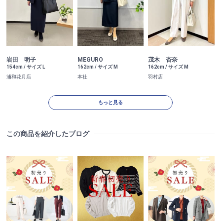
岩田 明子
MEGURO
茂木 杏奈
154cm / サイズ L
162cm / サイズ M
162cm / サイズ M
浦和花月店
本社
羽村店
もっと見る
この商品を紹介したブログ