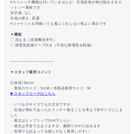
※ストレッチ機能は付いていませんが、生地自体が伸び縮みするカ
ットソー素材です
光沢感…なし
生地の厚さ…普通
※ジャケットを羽織っても着ぶくれしない程よい厚みです
▼機能
〇 洗える（洗濯機洗浄可）
〇 静電気低減テープ付き（不快な静電気を軽減）
----------------------------------------
▼スタッフ着用コメント
①身長156cm
普段のサイズ：SかM／本商品着用サイズ：M
▶スタッフコーデはこちら
・いつものサイズでも大丈夫ですが、
生地が薄めであったかインナー着ることを考えてMサイズにしま
した
・着丈はヒップトップ3cm下くらい
・袖丈は手首で止まりますが、腕周りややたゆみます
・首周りも詰まってる感じがなく着用しやすい