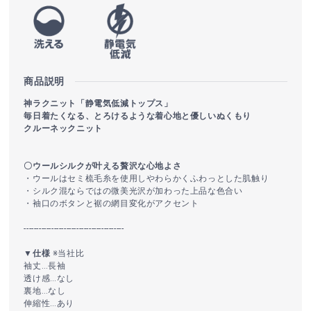
商品説明
神ラクニット「静電気低減トップス」
毎日着たくなる、とろけるような着心地と優しいぬくもり
クルーネックニット
〇ウールシルクが叶える贅沢な心地よさ
・ウールはセミ梳毛糸を使用しやわらかくふわっとした肌触り
・シルク混ならではの微美光沢が加わった上品な色合い
・袖口のボタンと裾の網目変化がアクセント
----------------------------------------
▼仕様
※当社比
袖丈…長袖
透け感…なし
裏地…なし
伸縮性…あり