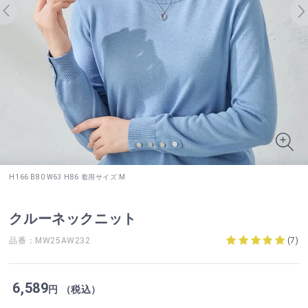
H166 B80 W63 H86 着用サイズ:M
クルーネックニット
品番：MW25AW232
(
7
)
6,589
円 （税込）