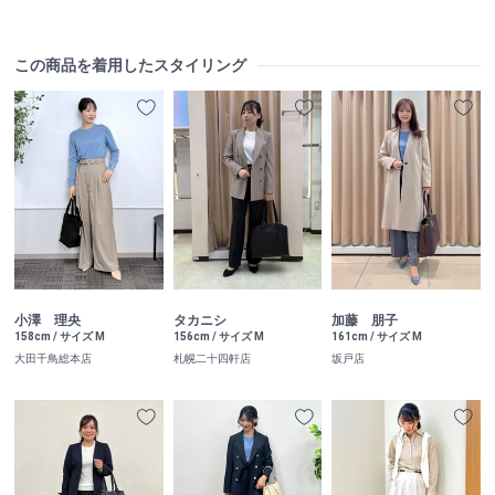
この商品を着用したスタイリング
小澤 理央
タカニシ
加藤 朋子
158cm / サイズ M
156cm / サイズ M
161cm / サイズ M
大田千鳥総本店
札幌二十四軒店
坂戸店