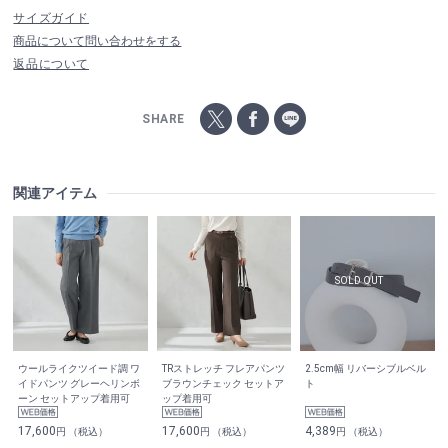
サイズガイド
商品について問い合わせをする
返品について
SHARE
関連アイテム
ウールライクツイード調 ワ
TRストレッチ フレアパンツ
2.5cm幅 リバーシブルベル
イドパンツ グレーヘリンボ
ブラウンチェック セットア
ト
ーン セットアップ着用可
ップ着用可
17,600
17,600
4,389
円 （税込）
円 （税込）
円 （税込）