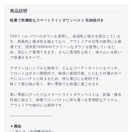
商品説明
軽量で高機能なスマートライトダウンベスト 収納袋付き
700フィルパワーのダウンを使用し、保温性と軽さを両立していま
す。防風性と撥水性を備えており、アウトドアや日常の使用にも最
適です。清浄度1000mmでクリーンなダウンを使用しているた
め、安心して着用できます。さらに透湿性も高く、体のムレを防い
で快適さをキープ。
デザインはシンプルな無地で、どんなコーディネートにもマッチ。
フロントはボタン開閉式で、軽快に着脱可能。たたむと付属のポー
チにコンパクトに収まるため、持ち運びにも便利です。
軽くて着心地が良く、寒い季節でも快適に過ごせます。
寒い季節にぴったりなスマートライトダウンベストは、防風・撥水
性能に加えて、軽量でコンパクトに持ち運べる実用的なアイテム。
アウトドアや旅行にも便利です。
---------------------------------------
▼機能
〇 洗える（洗濯機洗浄可）