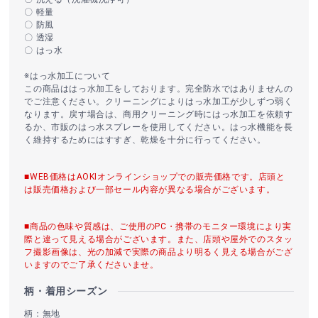
〇 軽量
〇 防風
〇 透湿
〇 はっ水
※はっ水加工について
この商品ははっ水加工をしております。完全防水ではありませんの
でご注意ください。クリーニングによりはっ水加工が少しずつ弱く
なります。戻す場合は、商用クリーニング時にはっ水加工を依頼す
るか、市販のはっ水スプレーを使用してください。はっ水機能を長
く維持するためにはすすぎ、乾燥を十分に行ってください。
■WEB価格はAOKIオンラインショップでの販売価格です。店頭と
は販売価格および一部セール内容が異なる場合がございます。
■商品の色味や質感は、ご使用のPC・携帯のモニター環境により実
際と違って見える場合がございます。また、店頭や屋外でのスタッ
フ撮影画像は、光の加減で実際の商品より明るく見える場合がござ
いますのでご了承くださいませ。
柄・着用シーズン
柄：無地