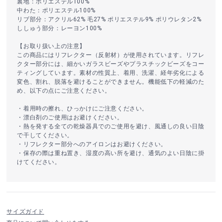
裏地：ポリエステル100%
中わた：ポリエステル100%
リブ部分：アクリル62% 毛27% ポリエステル9% ポリウレタン2%
ししゅう部分：レーヨン100%
【お取り扱い上の注意】
この商品にはリフレクター（反射材）が使用されています。リフレ
クター部分には、細かいガラスビーズやプラスチックビーズをコー
ティングしています。素材の性質上、着用、洗濯、経年劣化による
変色、割れ、脱落を避けることができません。機能低下の軽減のた
め、以下の点にご注意ください。
・着用時の擦れ、ひっかけにご注意ください。
・漂白剤のご使用はお避けください。
・熱を発する全ての乾燥器具でのご使用を避け、風通しの良い日陰
で干してください。
・リフレクター部分へのアイロンはお避けください。
・保存の際は重ね置き、湿度の高い所を避け、通気のよい日陰に掛
けてください。
サイズガイド