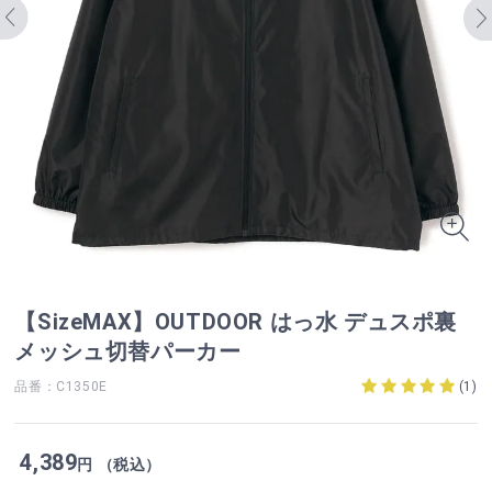
【SizeMAX】OUTDOOR はっ水 デュスポ裏
メッシュ切替パーカー
品番：C1350E
(
1
)
4,389
円 （税込）