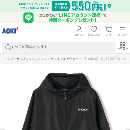
すべての商品から探す
カテゴリ
トップ
>
サイズマックスメンズ
>
カジュアルアウター
>
【SizeMAX】OUTDOOR は