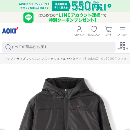
すべての商品から探す
カテゴリ
トップ
>
サイズマックスメンズ
>
カジュアルアウター
>
【SizeMAX】OUTDOOR タフ