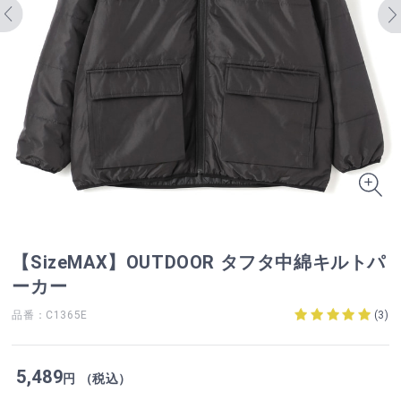
【SizeMAX】OUTDOOR タフタ中綿キルトパ
ーカー
品番：C1365E
(
3
)
5,489
円 （税込）