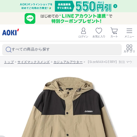
すべての商品から探す
カテゴリ
トップ
>
サイズマックスメンズ
>
カジュアルアウター
>
【SizeMAX×GERRY】別注 マ