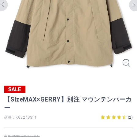
【SizeMAX×GERRY】別注 マウンテンパーカ
ー
品番：KGE24SS11
(
2
)
8,789円（税込）の品