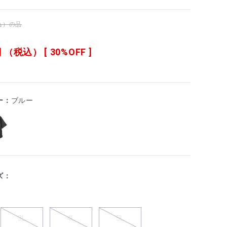
税込）の品
 （税込） [ 30%OFF ]
ー：
ブルー
ズ：
3L
4L
5L