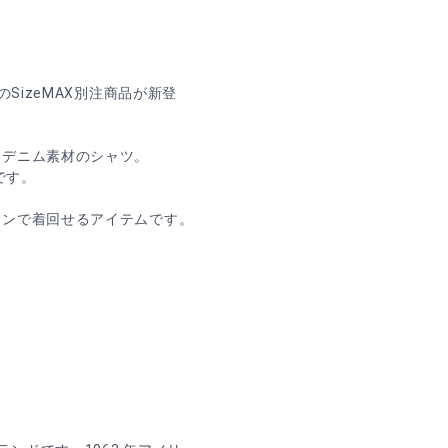
SizeMAX別注商品が新登
たデニム素材のシャツ。
です。
ーンで着回せるアイテムです。