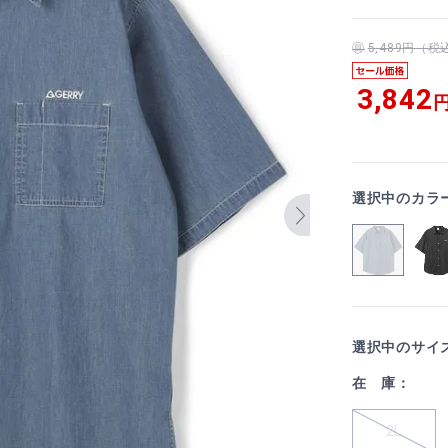
5,489円（
3,842
円
選択中のカラ
選択中のサイ
在 庫：
2L