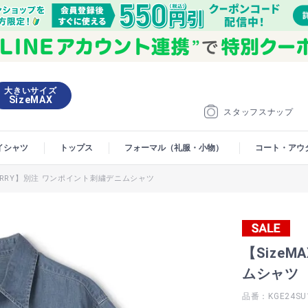
大きいサイズ
SizeMAX
スタッフスナップ
イシャツ
トップス
フォーマル（礼服・小物）
コート・アウ
GERRY】別注 ワンポイント刺繍デニムシャツ
【Size
ムシャツ
品番：KGE24SU