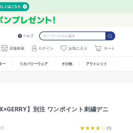
ヘルプ
店舗検索
ログイン
お気に入り
カート
ター
リカバリーウェア
その他
アウトレット
MAX×GERRY】別注 ワンポイント刺繍デニ
15
(
1
)