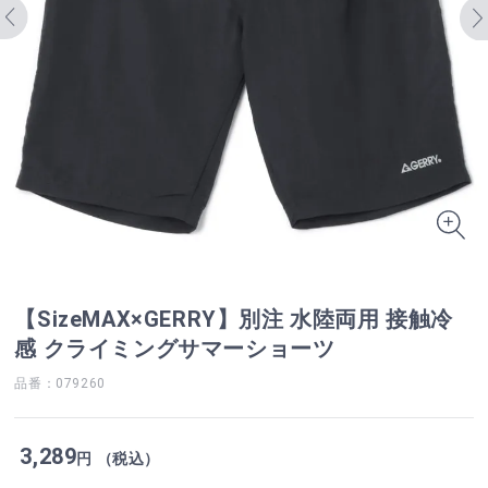
【SizeMAX×GERRY】別注 水陸両用 接触冷
感 クライミングサマーショーツ
品番：079260
3,289
円 （税込）