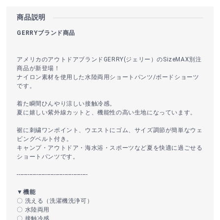
商品説明
GERRYブランド商品
アメリカのアウトドアブランドGERRY(ジェリー）のSizeMAX別注
商品が新登場！
ナイロン素材を使用した水陸両用ショートパンツ/ボードショーツ
です。
着た瞬間ひんやり涼しい接触冷感。
夏に嬉しい紫外線カットと、機能性の高い生地になっています。
裾に刺繍ワンポイント、ウエストにゴム、サイズ調節が簡単なウェ
ビングベルト付き。
キャンプ・アウトドア・海水浴・スポーツなど夏を快適に過ごせる
ショートパンツです。
----------------------------------------
▼機能
〇 洗える（洗濯機洗浄可）
〇 水陸両用
〇 接触冷感