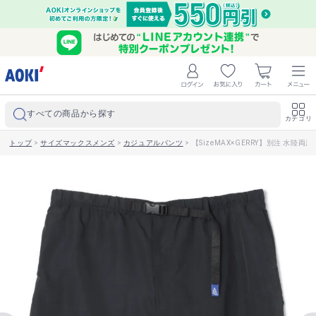
すべての商品から探す
カテゴリ
トップ
>
サイズマックスメンズ
>
カジュアルパンツ
>
【SizeMAX×GERRY】別注 水陸