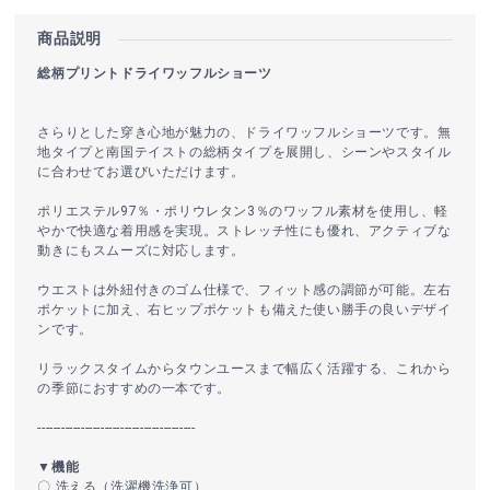
商品説明
総柄プリントドライワッフルショーツ
さらりとした穿き心地が魅力の、ドライワッフルショーツです。無
地タイプと南国テイストの総柄タイプを展開し、シーンやスタイル
に合わせてお選びいただけます。
ポリエステル97％・ポリウレタン3％のワッフル素材を使用し、軽
やかで快適な着用感を実現。ストレッチ性にも優れ、アクティブな
動きにもスムーズに対応します。
ウエストは外紐付きのゴム仕様で、フィット感の調節が可能。左右
ポケットに加え、右ヒップポケットも備えた使い勝手の良いデザイ
ンです。
リラックスタイムからタウンユースまで幅広く活躍する、これから
の季節におすすめの一本です。
----------------------------------------
▼機能
〇 洗える（洗濯機洗浄可）