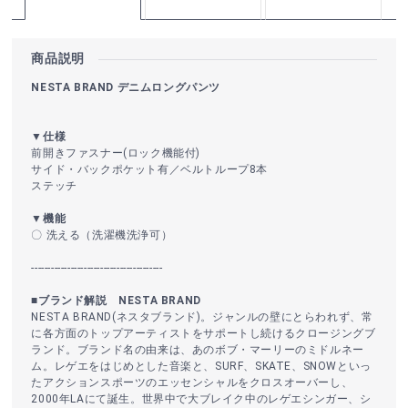
商品説明
NESTA BRAND デニムロングパンツ
▼仕様
前開きファスナー(ロック機能付)
サイド・バックポケット有／ベルトループ8本
ステッチ
▼機能
〇 洗える（洗濯機洗浄可）
----------------------------------------
■ブランド解説 NESTA BRAND
NESTA BRAND(ネスタブランド)。ジャンルの壁にとらわれず、常
に各方面のトップアーティストをサポートし続けるクロージングブ
ランド。ブランド名の由来は、あのボブ・マーリーのミドルネー
ム。レゲエをはじめとした音楽と、SURF、SKATE、SNOWといっ
たアクションスポーツのエッセンシャルをクロスオーバーし、
2000年LAにて誕生。世界中で大ブレイク中のレゲエシンガー、シ