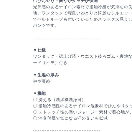
〇ひんやり・爽やかタッチが快適
光沢感のあるナイロン素材で接触冷感が気持ちの
地。ワンタックで程良いゆとりと綺麗なシルエッ
でベルトループも付いているためスラックス見え
パンツです。
----------------------------------------
▼仕様
ワンタック・裾上げ済・ウエスト後ろゴム・裏地
ード（ヒモ）付き
▼生地の厚み
やや薄め
▼機能
〇 洗える（洗濯機洗浄可）
〇 接触冷感性のあるナイロン混素材でひんやりタ
〇 ストレッチ性の高いジャージー素材で着心地が
〇 消臭付属で気になる汗の臭いも低減
----------------------------------------