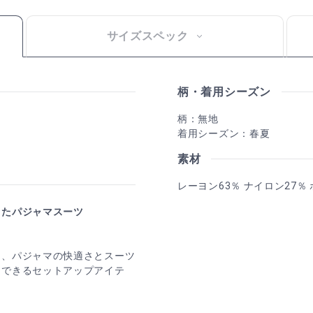
サイズスペック
柄・着用シーズン
柄：無地
着用シーズン：春夏
素材
レーヨン63％ ナイロン27％
したパジャマスーツ
に、パジャマの快適さとスーツ
スできるセットアップアイテ