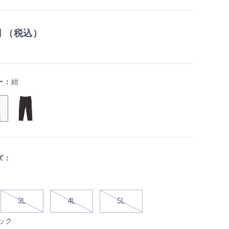
円 （税込）
ー：
紺
ズ：
3L
4L
5L
ック