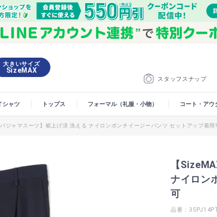
大きいサイズ
SizeMAX
スタッフスナップ
イシャツ
トップス
フォーマル（礼服・小物）
コート・アウ
】【パジャマスーツ】裾上げ済 洗える ナイロンポンチイージーパンツ セットアップ着用
【Size
ナイロン
可
品番：3SPJ14P