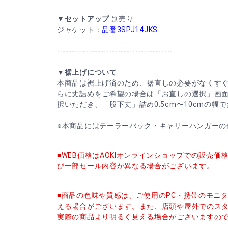
▼セットアップ
別売り
ジャケット：
品番3SPJ14JKS
----------------------------------------
▼裾上げについて
本商品は裾上げ済のため、裾直しの必要がなくす
らに丈詰めをご希望の場合は「お直しの選択」画
択いただき、「股下丈」詰め0.5cm〜10cmの幅
※本商品にはテーラーバック・キャリーハンガーの
■WEB価格はAOKIオンラインショップでの販売
び一部セール内容が異なる場合がございます。
■商品の色味や質感は、ご使用のPC・携帯のモニ
える場合がございます。また、店頭や屋外でのス
実際の商品より明るく見える場合がございますの