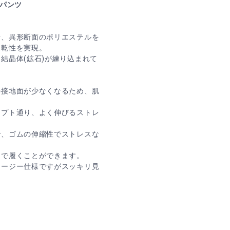
Lパンツ
せ、異形断面のポリエステルを
速乾性を実現。
結晶体(鉱石)が練り込まれて
の接地面が少なくなるため、肌
セプト通り、よく伸びるストレ
で、ゴムの伸縮性でストレスな
しで履くことができます。
イージー仕様ですがスッキリ見