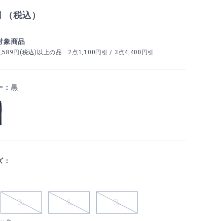
円 （税込）
対象商品
89円(税込)以上の品 2点1,100円引 / 3点4,400円引
ー：
黒
ズ：
3L
4L
5L