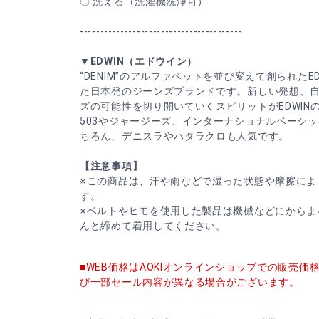
〇 洗える（洗濯機洗浄可）
----------------------------------------
▼EDWIN（エドウイン）
“DENIM”のアルファベットを並び変えて創られたED
た日本発のジーンズブランドです。新しい発想、
ズの可能性を切り開いていくスピリットがEDWIN
503やジャージーズ、インターナショナルベーシ
ちろん、デニスラやハタラクロも人気です。
【注意事項】
※この商品は、汗や雨などで湿った状態や摩擦によ
す。
※ベルトやヒモを使用した製品は機械などにからま
んと締めて着用してください。
■WEB価格はAOKIオンラインショップでの販売
び一部セール内容が異なる場合がございます。