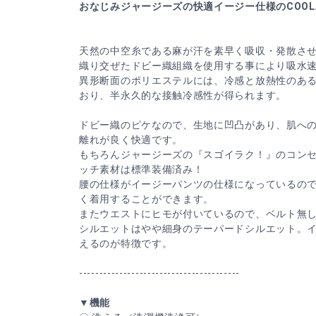
おなじみジャージーズの快適イージー仕様のCOO
天然の中空糸である麻が汗を素早く吸収・発散さ
織り交ぜたドビー織組織を使用する事により吸水
異形断面のポリエステルには、冷感と放熱性のある
おり、半永久的な接触冷感性が得られます。
ドビー織のピケなので、生地に凹凸があり、肌へ
離れが良く快適です。
もちろんジャージーズの『スゴイラク！』のコン
ッチ素材は標準装備済み！
腰の仕様がイージーパンツの仕様になっているの
く着用することができます。
またウエストにヒモが付いているので、ベルト無
シルエットはやや細身のテーパードシルエット。
えるのが特徴です。
----------------------------------------
▼機能