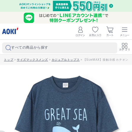
すべての商品から探す
カテゴリ
トップ
>
サイズマックスメンズ
>
カジュアルトップス
>
【SizeMAX】接触冷感 カチオン