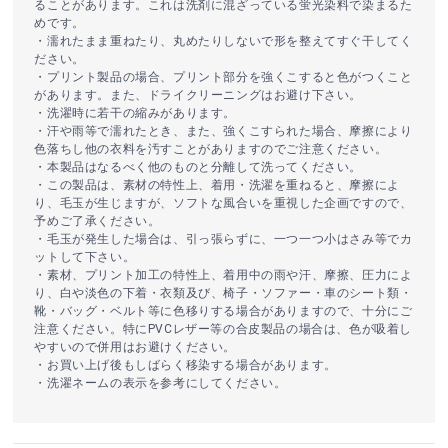
ることがあります。これは洗剤に混ざっている蛍光染料で染まるた
めです。
・濡れたまま重ねたり、丸めたりしないで形を整えてすぐ干してく
ださい。
・プリント製品の場合、プリント部分を強くこすると色がつくこと
があります。また、ドライクリーニングはお避け下さい。
・洗濯時に若干の縮みがあります。
・汗や雨等で濡れたとき、また、強くこすられた場合、摩擦により
色落ちし他の衣料を汚すことがありますのでご注意ください。
・本製品はなるべく他のものと分離して洗ってください。
・この製品は、素材の特性上、着用・洗濯を重ねると、摩擦によ
り、毛玉が生じますが、ソフトな風合いを重視した企画ですので、
予めご了承ください。
・毛玉が発生した場合は、引っ張らずに、一つ一つ小はさみ等でカ
ットして下さい。
・素材、プリント加工の特性上、着用中の雨や汗、摩擦、圧力によ
り、白や淡色の下着・衣類及び、椅子・ソファー・車のシート類・
靴・バッグ・ベルト等に色移りする場合がありますので、十分にご
注意ください。特にPVCレザー等の合皮製品の場合は、色が吸着し
やすいので併用はお避けください。
・お買い上げ後もしばらく移染する場合があります。
・洗濯ネームの表示を参考にしてください。