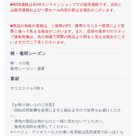
■WEB価格はAOKIオンラインショップでの販売価格です。店頭と
は販売価格および一部セール内容が異なる場合がございます。
■商品の色味や質感は、ご使用のPC・携帯のモニター環境により実
際と違って見える場合がございます。また、店頭や屋外でのスタッ
フ撮影画像は、光の加減で実際の商品より明るく見える場合がござ
いますのでご了承くださいませ。
柄・着用シーズン
柄：その他
着用シーズン：盛夏
素材
ポリエステル100％
【お取り扱い上のご注意】
・回転式乾燥機を使用しますと縮みますので使用をお避けくださ
い。
・濃色の製品は他のものと一緒に洗わないでください。
・無蛍光洗剤を使用してください。
※ベージュ・アイボリーなどの薄い色系統は洗剤使用で白っぽくな