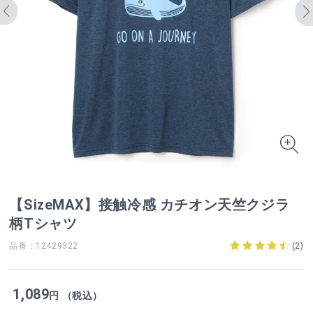
【SizeMAX】接触冷感 カチオン天竺クジラ
柄Tシャツ
品番：12429322
(
2
)
1,089
円 （税込）