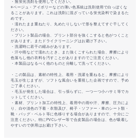
・無蛍光洗剤を使用してください。
※ベージュ・アイボリーなどの薄い色系統は洗剤使用で白っぽくな
ることがあります。これは洗剤に混ざっている蛍光染料で染まるた
めです。
・濡れたまま重ねたり、丸めたりしないで形を整えてすぐ干してく
ださい。
・プリント製品の場合、プリント部分を強くこすると色がつくこと
があります。またドライクリーニングはお避け下さい。
・洗濯時に若干の縮みがあります。
・汗や雨などで濡れたとき、また強くこすられた場合、摩擦により
色落ちし他の衣料を汚すことがありますのでご注意ください。
・本製品はなるべく他のものと分離して洗ってください。
・この製品は、素材の特性上、着用・洗濯を重ねると、摩擦により
毛玉が生じまずが、ソフトな風合いを重視した企画ですので、予め
ご了承ください。
・毛玉が発生した場合は、引っ張らずに、一つ一つ小ハサミ等でカ
ットしてください。
・素材、プリント加工の特性上、着用中の雨や汗、摩擦、圧力によ
り、白や淡色の下着・衣類及び、椅子・ソファー・車のシート類・
靴・バッグ・ベルト等に色移りする場合がありますので、十分にご
注意ください。特にPVCレザー等で合皮製品の場合は、色が吸着し
やすいので併用はお避け下さい。