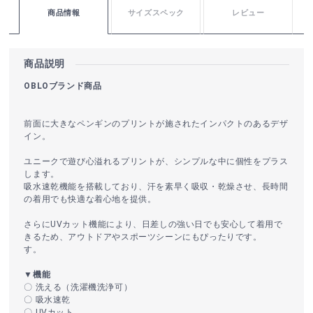
商品情報
サイズスペック
レビュー
商品説明
OBLOブランド商品
前面に大きなペンギンのプリントが施されたインパクトのあるデザ
イン。
ユニークで遊び心溢れるプリントが、シンプルな中に個性をプラス
します。
吸水速乾機能を搭載しており、汗を素早く吸収・乾燥させ、長時間
の着用でも快適な着心地を提供。
さらにUVカット機能により、日差しの強い日でも安心して着用で
きるため、アウトドアやスポーツシーンにもぴったりです。
す。
▼機能
〇 洗える（洗濯機洗浄可）
〇 吸水速乾
〇 UVカット