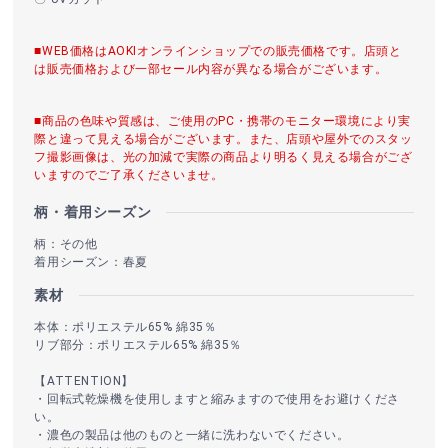
■WEB価格はAOKIオンラインショップでの販売価格です。店頭と
は販売価格および一部セール内容が異なる場合がございます。
■商品の色味や質感は、ご使用のPC・携帯のモニター環境により実
際と違って見える場合がございます。また、店頭や屋外でのスタッ
フ撮影画像は、光の加減で実際の商品より明るく見える場合がござ
いますのでご了承くださいませ。
柄・着用シーズン
柄：その他
着用シーズン：春夏
素材
本体：ポリエステル65% 綿35％
リブ部分：ポリエステル65% 綿35％
【ATTENTION】
・回転式乾燥機を使用しますと縮みますので使用をお避けくださ
い。
・濃色の製品は他のものと一緒に洗わないでください。