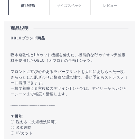
商品情報
サイズスペック
レビュー
商品説明
OBLOブランド商品
吸水速乾性とUVカット機能を備えた、機能的なP/カチオン天竺素
材を使用したOBLO（オブロ）の半袖Tシャツ。
フロントに遊び心のあるラバープリントを大胆にあしらった一枚。
さらっとした肌ざわりと快適な通気性で、暑い季節もストレスフリ
ーに着用できます。
一枚で着映える主役級のデザインTシャツは、デイリーからレジャ
ーシーンまで幅広く活躍します。
----------------------------------------
▼機能
〇 洗える（洗濯機洗浄可）
〇 吸水速乾
〇 UVカット