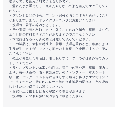
混ざっている蛍光染料で染まるためです。
・濡れたまま重ねたり、丸めたりしないで形を整えてすぐ干してく
ださい。
・プリント製品の場合、プリント部分を強くこすると色がつくこと
があります。また、ドライクリーニングはお避けください。
・洗濯時に若干の縮みがあります。
・汗や雨等で濡れた時、また、強くこすられた場合、摩擦により色
落ちし他の衣料を汚すことがありますのでご注意ください。
・本製品はなるべく外の物と分離して洗ってください。
・この製品は、素材の特性上、着用・洗濯を重ねると、摩擦により
毛玉が生じますが、ソフトな風合いを重視した企画ですので、予め
ご了承ください。
・毛玉が発生した場合は、引っ張らずに一つ一つ小はさみ等でカッ
トしてください。
・素材、プリントの加工の特性上、着用中の雨や汗、摩擦、圧力に
より、白や淡色の下着・衣類及び、椅子・ソファー・車のシート
類・靴・バッグ・ベルト等に色移りする場合がありますので十分に
ご注意ください。特にPVCレザー等の合皮製品の場合は、色が吸着
しやすいので併用はお避けください。
・お買い上げ後もしばらく移染する場合があります。
・洗濯ネームの取り扱い絵表示をご確認ください。