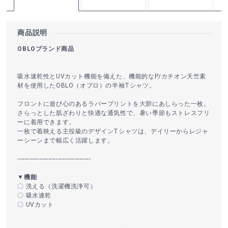
商品説明
OBLOブランド商品
吸水速乾性とUVカット機能を備えた、機能的なP/カチオン天竺素
材を使用したOBLO（オブロ）の半袖Tシャツ。
フロントに遊び心のあるラバープリントを大胆にあしらった一枚。
さらっとした肌ざわりと快適な通気性で、暑い季節もストレスフリ
ーに着用できます。
一枚で着映える主役級のデザインTシャツは、デイリーからレジャ
ーシーンまで幅広く活躍します。
----------------------------------------
▼機能
〇 洗える（洗濯機洗浄可）
〇 吸水速乾
〇 UVカット