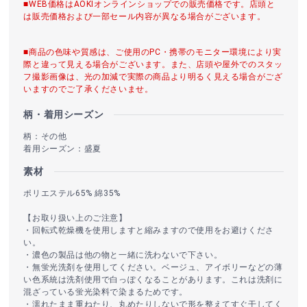
■WEB価格はAOKIオンラインショップでの販売価格です。店頭と
は販売価格および一部セール内容が異なる場合がございます。
■商品の色味や質感は、ご使用のPC・携帯のモニター環境により実
際と違って見える場合がございます。また、店頭や屋外でのスタッ
フ撮影画像は、光の加減で実際の商品より明るく見える場合がござ
いますのでご了承くださいませ。
柄・着用シーズン
柄：その他
着用シーズン：盛夏
素材
ポリエステル65% 綿35%
【お取り扱い上のご注意】
・回転式乾燥機を使用しますと縮みますので使用をお避けくださ
い。
・濃色の製品は他の物と一緒に洗わないで下さい。
・無蛍光洗剤を使用してください。ベージュ、アイボリーなどの薄
い色系統は洗剤使用で白っぽくなることがあります。これは洗剤に
混ざっている蛍光染料で染まるためです。
・濡れたまま重ねたり、丸めたりしないで形を整えてすぐ干してく