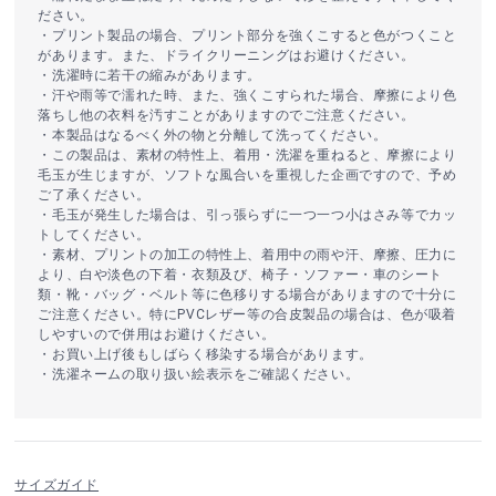
ださい。
・プリント製品の場合、プリント部分を強くこすると色がつくこと
があります。また、ドライクリーニングはお避けください。
・洗濯時に若干の縮みがあります。
・汗や雨等で濡れた時、また、強くこすられた場合、摩擦により色
落ちし他の衣料を汚すことがありますのでご注意ください。
・本製品はなるべく外の物と分離して洗ってください。
・この製品は、素材の特性上、着用・洗濯を重ねると、摩擦により
毛玉が生じますが、ソフトな風合いを重視した企画ですので、予め
ご了承ください。
・毛玉が発生した場合は、引っ張らずに一つ一つ小はさみ等でカッ
トしてください。
・素材、プリントの加工の特性上、着用中の雨や汗、摩擦、圧力に
より、白や淡色の下着・衣類及び、椅子・ソファー・車のシート
類・靴・バッグ・ベルト等に色移りする場合がありますので十分に
ご注意ください。特にPVCレザー等の合皮製品の場合は、色が吸着
しやすいので併用はお避けください。
・お買い上げ後もしばらく移染する場合があります。
・洗濯ネームの取り扱い絵表示をご確認ください。
サイズガイド