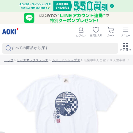
すべての商品から探す
カテゴリ
トップ
>
サイズマックスメンズ
>
カジュアルトップス
>
黒柴印和んこ堂 ポリ天竺半袖Tシ