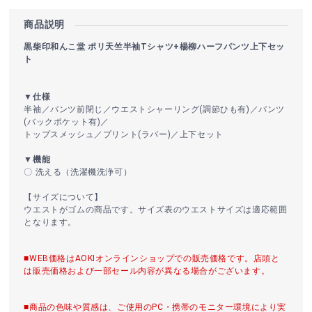
商品説明
黒柴印和んこ堂 ポリ天竺半袖Tシャツ+楊柳ハーフパンツ上下セッ
ト
▼仕様
半袖／パンツ前閉じ／ウエストシャーリング(調節ひも有)／パンツ
(バックポケット有)／
トップスメッシュ／プリント(ラバー)／上下セット
▼機能
〇 洗える（洗濯機洗浄可）
【サイズについて】
ウエストがゴムの商品です。サイズ表のウエストサイズは適応範囲
となります。
■WEB価格はAOKIオンラインショップでの販売価格です。店頭と
は販売価格および一部セール内容が異なる場合がございます。
■商品の色味や質感は、ご使用のPC・携帯のモニター環境により実