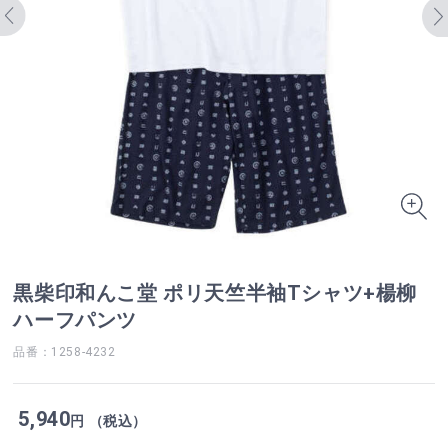
黒柴印和んこ堂 ポリ天竺半袖Tシャツ+楊柳
ハーフパンツ
品番：1258-4232
5,940
円 （税込）