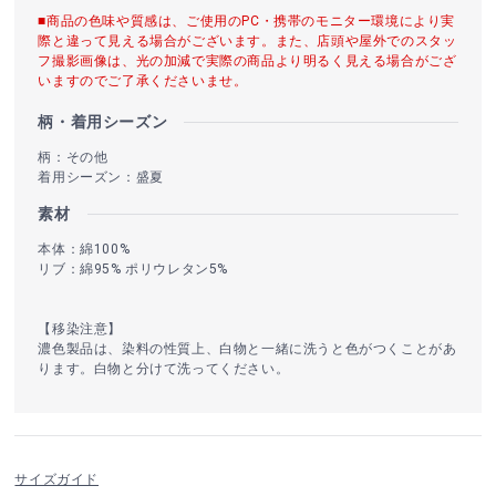
■商品の色味や質感は、ご使用のPC・携帯のモニター環境により実
際と違って見える場合がございます。また、店頭や屋外でのスタッ
フ撮影画像は、光の加減で実際の商品より明るく見える場合がござ
いますのでご了承くださいませ。
柄・着用シーズン
柄：その他
着用シーズン：盛夏
素材
本体：綿100%
リブ：綿95% ポリウレタン5%
【移染注意】
濃色製品は、染料の性質上、白物と一緒に洗うと色がつくことがあ
ります。白物と分けて洗ってください。
サイズガイド