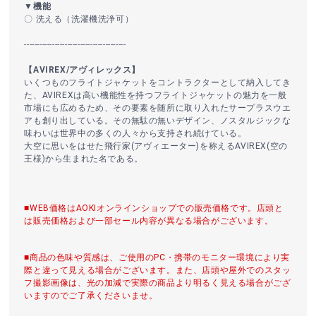
▼機能
〇 洗える（洗濯機洗浄可）
----------------------------------------
【AVIREX/アヴィレックス】
いくつものフライトジャケットをコントラクターとして納入してき
た、AVIREXは高い機能性を持つフライトジャケットの魅力を一般
市場にも広めるため、その要素を随所に取り入れたサープラスウエ
アも創り出している。その無駄の無いデザイン、ノスタルジックな
味わいは世界中の多くの人々から支持され続けている。
大空に思いをはせた飛行家(アヴィエーター)を称えるAVIREX(空の
王様)から生まれた名である。
■WEB価格はAOKIオンラインショップでの販売価格です。店頭と
は販売価格および一部セール内容が異なる場合がございます。
■商品の色味や質感は、ご使用のPC・携帯のモニター環境により実
際と違って見える場合がございます。また、店頭や屋外でのスタッ
フ撮影画像は、光の加減で実際の商品より明るく見える場合がござ
いますのでご了承くださいませ。